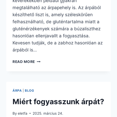
keverékekben például gyakran
megtalálható az árpapehely is. Az árpából
készíthető liszt is, amely széleskörűen
felhasználható, de gluténtartalma miatt a
gluténérzékenyek számára a búzaliszthez
hasonlóan ellenjavallt a fogyasztása.
Kevesen tudják, de a zabhoz hasonlóan az
árpából is…
HOGYAN
READ MORE
FOGYASSZUK
AZ
ÁRPÁT?
ÁRPA
|
BLOG
Miért fogyasszunk árpát?
By
eletfa
2025. március 24.