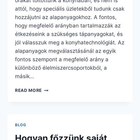
órákat töltöttünk a konyhában, és nem is
attól, hogy speciális üzletekből tudunk csak
hozzájutni az alapanyagokhoz. A fontos,
hogy megfelelő arányban tartalmazzák az
étkezéseink a szükséges tápanyagokat, és
jól válasszuk meg a konyhatechnológiát. Az
alapanyagok megválasztásánál az egyik
fontos szempont a megfelelő arány a
különböző élelmiszercsoportokból, a
másik…
HOGYAN
READ MORE
FŐZZÜNK
SAJÁT
MAGUNK
EGYSZERŰEN?
II.
BLOG
Hogyan főzzünk saját