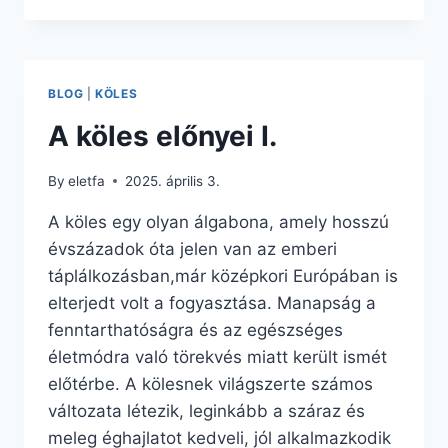
ELŐNYEI
II.
BLOG
|
KÖLES
A köles előnyei I.
By
eletfa
2025. április 3.
A köles egy olyan álgabona, amely hosszú
évszázadok óta jelen van az emberi
táplálkozásban,már középkori Európában is
elterjedt volt a fogyasztása. Manapság a
fenntarthatóságra és az egészséges
életmódra való törekvés miatt került ismét
előtérbe. A kölesnek világszerte számos
változata létezik, leginkább a száraz és
meleg éghajlatot kedveli, jól alkalmazkodik