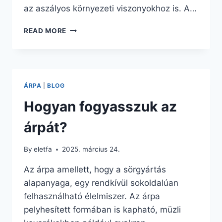
az aszályos környezeti viszonyokhoz is. A…
A
READ MORE
KÖLES
ELŐNYEI
I.
ÁRPA
|
BLOG
Hogyan fogyasszuk az
árpát?
By
eletfa
2025. március 24.
Az árpa amellett, hogy a sörgyártás
alapanyaga, egy rendkívül sokoldalúan
felhasználható élelmiszer. Az árpa
pelyhesített formában is kapható, müzli