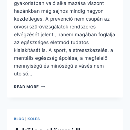
gyakorlatban való alkalmazása viszont
hazánkban még sajnos mindig nagyon
kezdetleges. A prevenció nem csupán az
orvosi szűrővizsgálatok rendszeres
elvégzését jelenti, hanem magában foglalja
az egészséges életmód tudatos
kialakítását is. A sport, a stresszkezelés, a
mentális egészség ápolása, a megfelelő
mennyiségű és minőségű alvásés nem
utolsó…
GYORSAN,
READ MORE
EGYSZERŰEN
TERMÉSZETES
ALAPANYAGOKBÓL
BLOG
|
KÖLES