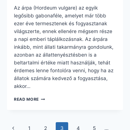
Az árpa (Hordeum vulgare) az egyik
legősibb gabonaféle, amelyet már több
ezer éve termesztenek és fogyasztanak
világszerte, ennek ellenére mégsem része
a napi emberi táplálkozásnak. Az árpára
inkább, mint állati takarmányra gondolunk,
azonban az állattenyésztésben is a
beltartalmi értéke miatt használják, tehát
érdemes lenne fontolóra venni, hogy ha az
állatok számára kedvező a fogyasztása,
akkor…
MIÉRT
READ MORE
FOGYASSZUNK
ÁRPÁT?
Page
Previous
1
2
3
4
5
…