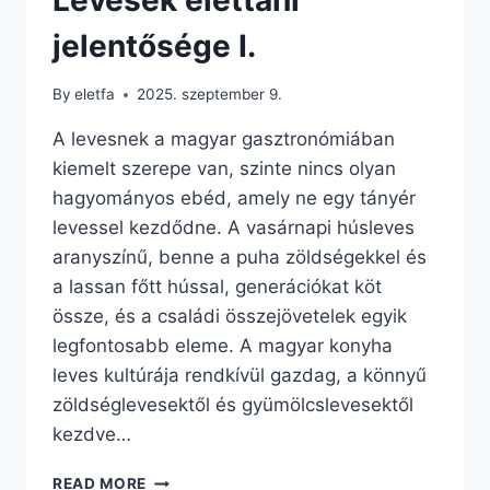
jelentősége I.
By
eletfa
2025. szeptember 9.
A levesnek a magyar gasztronómiában
kiemelt szerepe van, szinte nincs olyan
hagyományos ebéd, amely ne egy tányér
levessel kezdődne. A vasárnapi húsleves
aranyszínű, benne a puha zöldségekkel és
a lassan főtt hússal, generációkat köt
össze, és a családi összejövetelek egyik
legfontosabb eleme. A magyar konyha
leves kultúrája rendkívül gazdag, a könnyű
zöldséglevesektől és gyümölcslevesektől
kezdve…
LEVESEK
READ MORE