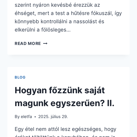
szerint nyáron kevésbé érezzük az
éhséget, mert a test a hűtésre fókuszál, így
könnyebb kontrollálni a nassolást és
elkerülni a fölösleges…
ÉLETMÓDVÁLTÁS
READ MORE
MIKOR
MÁSKOR,
HA
NEM
NYÁRON?
BLOG
Hogyan főzzünk saját
magunk egyszerűen? II.
By
eletfa
2025. július 29.
Egy étel nem attól lesz egészséges, hogy