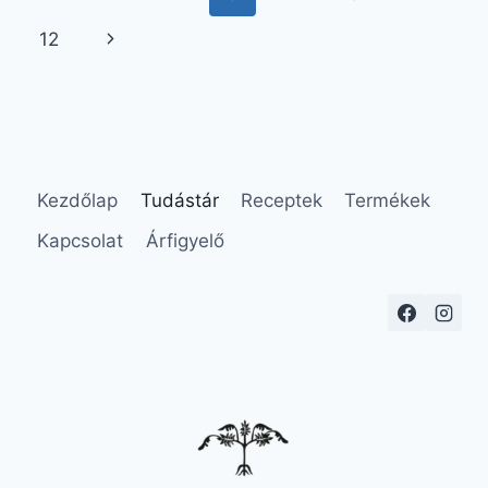
navigation
Page
Next
12
Page
Kezdőlap
Tudástár
Receptek
Termékek
Kapcsolat
Árfigyelő