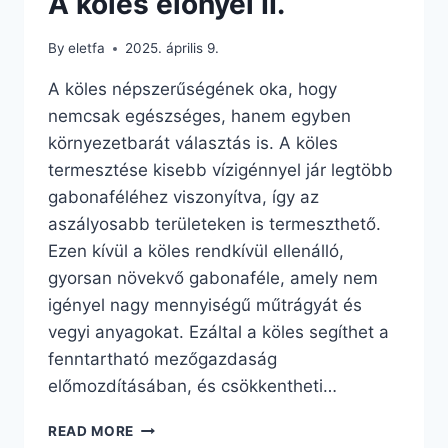
A köles előnyei II.
By
eletfa
2025. április 9.
A köles népszerűségének oka, hogy
nemcsak egészséges, hanem egyben
környezetbarát választás is. A köles
termesztése kisebb vízigénnyel jár legtöbb
gabonaféléhez viszonyítva, így az
aszályosabb területeken is termeszthető.
Ezen kívül a köles rendkívül ellenálló,
gyorsan növekvő gabonaféle, amely nem
igényel nagy mennyiségű műtrágyát és
vegyi anyagokat. Ezáltal a köles segíthet a
fenntartható mezőgazdaság
előmozdításában, és csökkentheti…
A
READ MORE
KÖLES