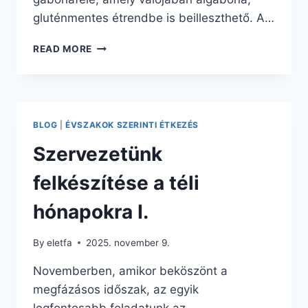
gluténmentes étrendbe is beilleszthető. A…
SZERVEZETÜNK
READ MORE
FELKÉSZÍTÉSE
A
TÉLI
HÓNAPOKRA
II.
BLOG
|
ÉVSZAKOK SZERINTI ÉTKEZÉS
Szervezetünk
felkészítése a téli
hónapokra I.
By
eletfa
2025. november 9.
Novemberben, amikor beköszönt a
megfázásos időszak, az egyik
legfontosabb feladatunk az