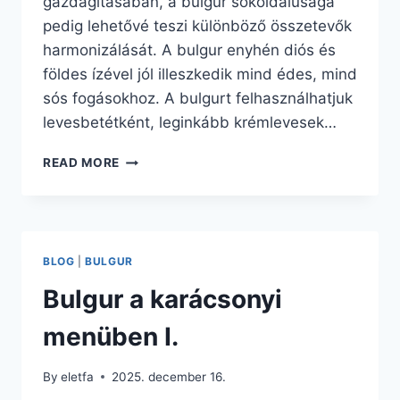
gazdagításában, a bulgur sokoldalúsága
pedig lehetővé teszi különböző összetevők
harmonizálását. A bulgur enyhén diós és
földes ízével jól illeszkedik mind édes, mind
sós fogásokhoz. A bulgurt felhasználhatjuk
levesbetétként, leginkább krémlevesek…
BULGUR
READ MORE
A
KARÁCSONYI
MENÜBEN
II.
BLOG
|
BULGUR
Bulgur a karácsonyi
menüben I.
By
eletfa
2025. december 16.