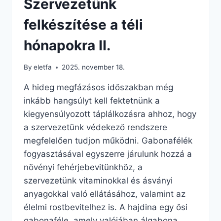
Szervezetünk
felkészítése a téli
hónapokra II.
By
eletfa
2025. november 18.
A hideg megfázásos időszakban még
inkább hangsúlyt kell fektetnünk a
kiegyensúlyozott táplálkozásra ahhoz, hogy
a szervezetünk védekező rendszere
megfelelően tudjon működni. Gabonafélék
fogyasztásával egyszerre járulunk hozzá a
növényi fehérjebevitünkhöz, a
szervezetünk vitaminokkal és ásványi
anyagokkal való ellátásához, valamint az
élelmi rostbevitelhez is. A hajdina egy ősi
gabonaféle, amely valójában álgabona,