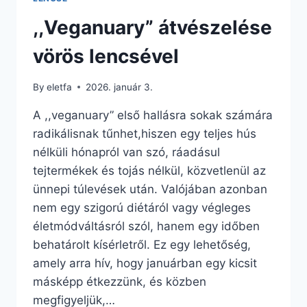
,,Veganuary” átvészelése
vörös lencsével
By
eletfa
2026. január 3.
A ,,veganuary” első hallásra sokak számára
radikálisnak tűnhet,hiszen egy teljes hús
nélküli hónapról van szó, ráadásul
tejtermékek és tojás nélkül, közvetlenül az
ünnepi túlevések után. Valójában azonban
nem egy szigorú diétáról vagy végleges
életmódváltásról szól, hanem egy időben
behatárolt kísérletről. Ez egy lehetőség,
amely arra hív, hogy januárban egy kicsit
másképp étkezzünk, és közben
megfigyeljük,…