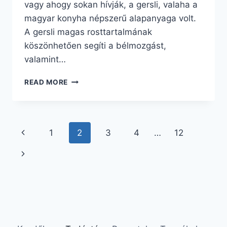
vagy ahogy sokan hívják, a gersli, valaha a
magyar konyha népszerű alapanyaga volt.
A gersli magas rosttartalmának
köszönhetően segíti a bélmozgást,
valamint…
LEVESEK
READ MORE
ÉLETTANI
JELENTŐSÉGE
II.
Page
Previous
1
2
3
4
…
12
navigation
Page
Next
Page