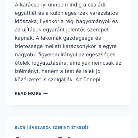
A karácsonyi ünnep mindig a családi
együttlét és a különleges ízek varázslatos
időszaka, ilyenkor a régi hagyományok és
az újítások egyaránt jelentős szerepet
kapnak. A lakomák gazdagsága és
ízletessége mellett karácsonykor is egyre
nagyobb figyelem irányul az egészséges
ételek fogyasztására, amelyek nemcsak az
ízélményt, hanem a test és lélek jó
közérzetét is szolgálják. Az ünnepi…
BULGUR
READ MORE
A
KARÁCSONYI
MENÜBEN
I.
BLOG
|
ÉVSZAKOK SZERINTI ÉTKEZÉS