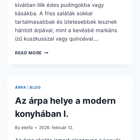
kiválóan illik édes pudingokba vagy
kásákba. A friss saláták sokkal
tartalmasabbak és ízletesebbek lesznek
hántolt árpával, mint a kevésbé markáns
ízű kuszkusszal vagy quinoával….
AZ
READ MORE
ÁRPA
HELYE
A
MODERN
KONYHÁBAN
ÁRPA
|
BLOG
II.
Az árpa helye a modern
konyhában I.
By
eletfa
2026. február 12.