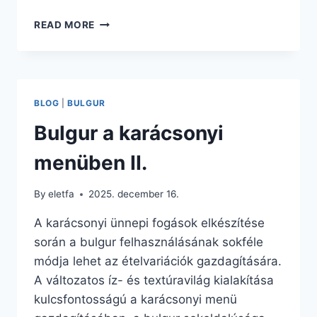
,,VEGANUARY”
READ MORE
ÁTVÉSZELÉSE
VÖRÖS
LENCSÉVEL
BLOG
|
BULGUR
Bulgur a karácsonyi
menüben II.
By
eletfa
2025. december 16.
A karácsonyi ünnepi fogások elkészítése
során a bulgur felhasználásának sokféle
módja lehet az ételvariációk gazdagítására.
A változatos íz- és textúravilág kialakítása
kulcsfontosságú a karácsonyi menü