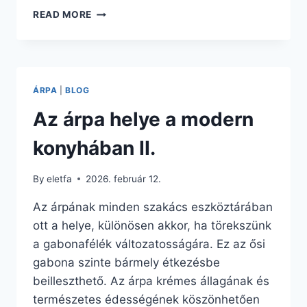
A
READ MORE
HAJDINAFOGYASZTÁS
ELŐNYEI
ÁRPA
|
BLOG
Az árpa helye a modern
konyhában II.
By
eletfa
2026. február 12.
Az árpának minden szakács eszköztárában
ott a helye, különösen akkor, ha törekszünk
a gabonafélék változatosságára. Ez az ősi
gabona szinte bármely étkezésbe
beilleszthető. Az árpa krémes állagának és
természetes édességének köszönhetően