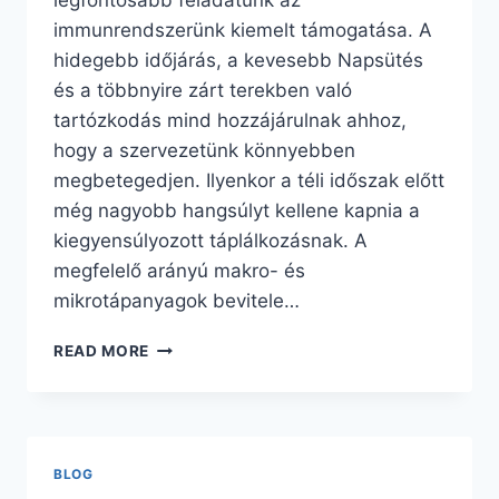
immunrendszerünk kiemelt támogatása. A
hidegebb időjárás, a kevesebb Napsütés
és a többnyire zárt terekben való
tartózkodás mind hozzájárulnak ahhoz,
hogy a szervezetünk könnyebben
megbetegedjen. Ilyenkor a téli időszak előtt
még nagyobb hangsúlyt kellene kapnia a
kiegyensúlyozott táplálkozásnak. A
megfelelő arányú makro- és
mikrotápanyagok bevitele…
SZERVEZETÜNK
READ MORE
FELKÉSZÍTÉSE
A
TÉLI
HÓNAPOKRA
I.
BLOG