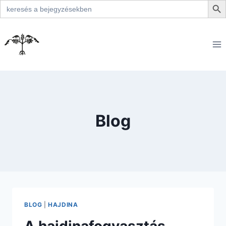
Search
for:
Skip
to
content
Blog
BLOG
|
HAJDINA
A hajdinafogyasztás