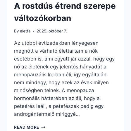
A rostdús étrend szerepe
változókorban
By
eletfa
2025. október 7.
Az utóbbi évtizedekben lényegesen
megnőtt a várható élettartam a nők
esetében is, ami együtt jár azzal, hogy egy
nő az életének egy jelentős hányadát a
menopauzális korban éli, így egyáltalán
nem mindegy, hogy ezek az évek milyen
minőségben telnek. A menopauza
hormonális hátterében az áll, hogy a
peteérés leáll, a petefészek pedig egy
androgéntermelő miriggyé…
A
READ MORE