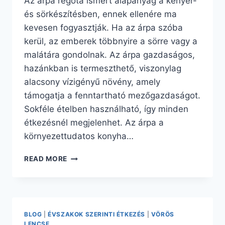
Az árpa régóta ismert alapanyag a kenyér-
és sörkészítésben, ennek ellenére ma
kevesen fogyasztják. Ha az árpa szóba
kerül, az emberek többnyire a sörre vagy a
malátára gondolnak. Az árpa gazdaságos,
hazánkban is termeszthető, viszonylag
alacsony vízigényű növény, amely
támogatja a fenntartható mezőgazdaságot.
Sokféle ételben használható, így minden
étkezésnél megjelenhet. Az árpa a
környezettudatos konyha…
AZ
READ MORE
ÁRPA
HELYE
A
MODERN
KONYHÁBAN
BLOG
|
ÉVSZAKOK SZERINTI ÉTKEZÉS
|
VÖRÖS
I.
LENCSE