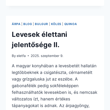
ROSTDÚS
ÉTREND
SZEREPE
VÁLTOZÓKORBAN
ÁRPA
|
BLOG
|
BULGUR
|
KÖLES
|
QUINOA
Levesek élettani
jelentősége II.
By
eletfa
2025. szeptember 9.
A magyar konyhában a levesbetét hallatán
legtöbbeknek a csigatészta, cérnametélt
vagy grízgaluska jut az eszébe. A
gabonafélék pedig sokféleképpen
felhasználhatók levesekben is, és nemcsak
változatos ízt, hanem értékes
tápanyagokat is adnak. Az árpagyöngy,