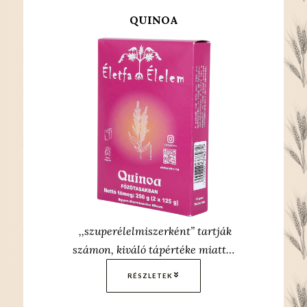
QUINOA
,,szuperélelmiszerként” tartják
számon, kiváló tápértéke miatt…
RÉSZLETEK