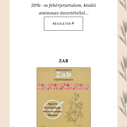
20%- os fehérjetartalom, kiváló
aminosav összetétellel…
RÉSZLETEK
ZAB