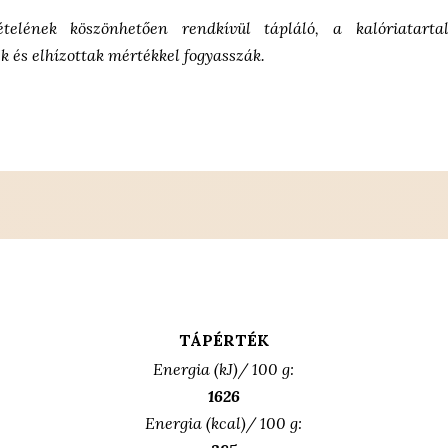
tételének köszönhetően rendkívül
tápláló, a kalóriata
ek és
elhízottak mértékkel fogyasszák.
TÁPÉRTÉK
Energia (kJ)/ 100 g:
1626
Energia (kcal)/ 100 g: