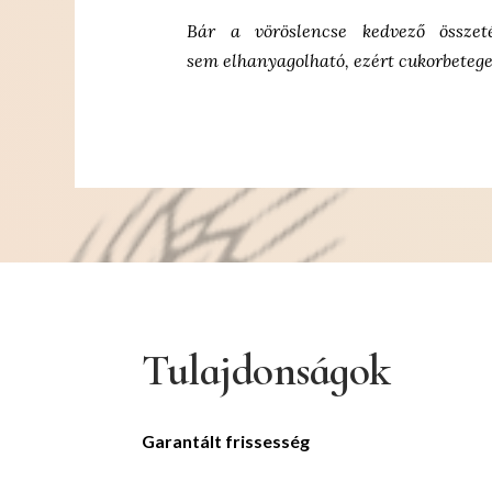
Bár a vöröslencse kedvező
össze
sem
elhanyagolható, ezért cukorbeteg
Tulajdonságok
Garantált frissesség