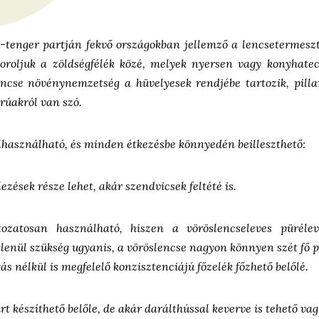
i-tenger partján fekvő országokban jellemző a lencsetermeszt
soroljuk a zöldségfélék közé, melyek nyersen vagy konyhatec
encse növénynemzetség a hüvelyesek rendjébe tartozik, pill
rúakról van szó.
lhasználható, és minden étkezésbe könnyedén beilleszthető:
ezések része lehet, akár szendvicsek feltété is.
ozatosan használható, hiszen a vöröslencseleves püréle
étlenül szükség ugyanis, a vöröslencse nagyon könnyen szét fő 
ás nélkül is megfelelő konzisztenciájú főzelék főzhető belőlé.
 készíthető belőle, de akár darálthússal keverve is tehető va