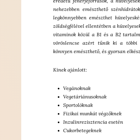
eredetű fehérjeforrások, a hüvelyes
nehezebben emészthető szénhidrátoka
legkönnyebben emészthet hüvelyeskén
zöldségfélével ellentétben a hüvelyes
vitaminok közül a
B1 és a B2 tartal
vöröslencse azért tűnik ki a több
könnyen
emészthető, és gyorsan elkész
Kinek ajánlott:
Vegánoknak
Vegetáriánusoknak
Sportolóknak
Fizikai munkát végzőknek
Inzulinrezisztencia esetén
Cukorbetegeknek