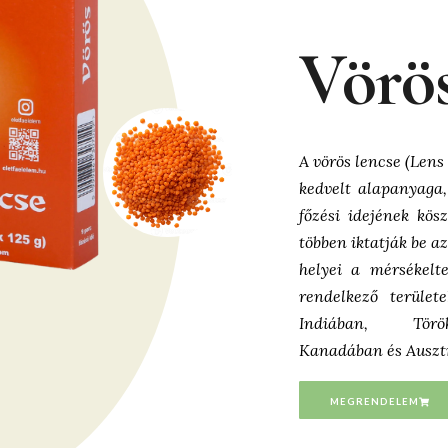
Vörös
A vörös lencse (Lens
kedvelt alapanyaga
főzési idejének kö
többen iktatják be a
helyei a mérsékelt
rendelkező terület
Indiában, Törö
Kanadában és Ausztr
MEGRENDELEM