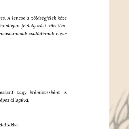
és. A lencse a zöldségfélék közé
hnológiai feldolgozást követően
angósvirágúak családjának egyik
vesként vagy krémlevesként is
pépes állagúvá.
gdaltakba.