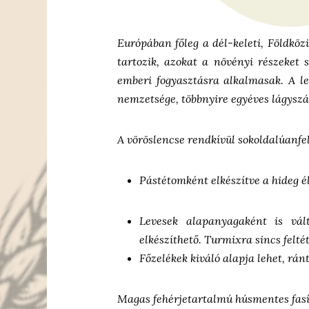
Európában főleg a dél-keleti, Földköz
tartozik, azokat a növényi részeket 
emberi fogyasztásra alkalmasak. A l
nemzetsége, többnyire egyéves lágyszá
A vöröslencse rendkívül sokoldalúanfe
Pástétomként elkészítve a hideg él
Levesek alapanyagaként is vált
elkészíthető. Turmixra sincs felt
Főzelékek kiváló alapja lehet, ránt
Magas fehérjetartalmú húsmentes fasírt