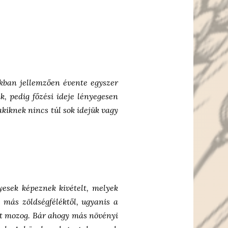
kban jellemzően évente egyszer
, pedig főzési ideje lényegesen
akiknek nincs túl sok idejük vagy
yesek képeznek kivételt, melyek
 más zöldségféléktől, ugyanis a
tt mozog. Bár ahogy más növényi