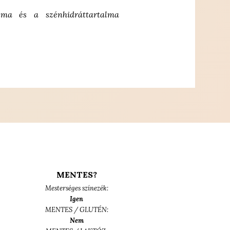
rtalma és a
szénhidráttartalma
MENTES?
Mesterséges színezék:
Igen
MENTES / GLUTÉN:
Nem