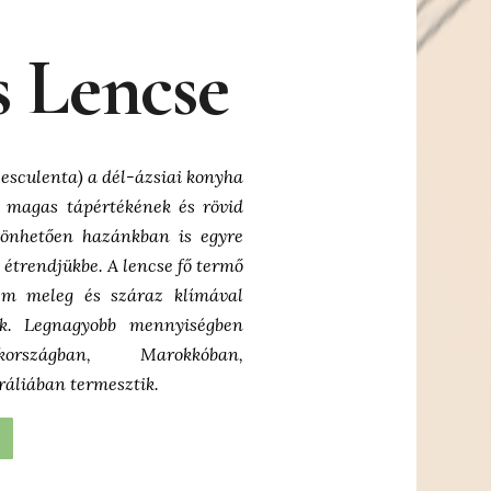
 Lencse
 esculenta) a dél-ázsiai konyha
, magas tápértékének és rövid
szönhetően hazánkban is egyre
z étrendjükbe. A lencse fő termő
em meleg és száraz klímával
ek. Legnagyobb mennyiségben
kországban, Marokkóban,
áliában termesztik.