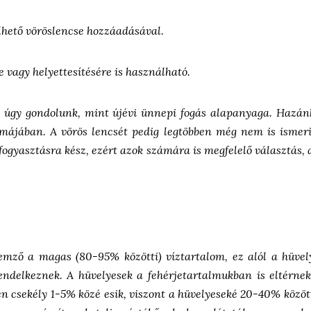
hető vöröslencse hozzáadásával.
e vagy helyettesítésére is használható.
 úgy gondolunk, mint újévi ünnepi fogás alapanyaga. Hazán
rmájában. A vörös lencsét pedig legtöbben még nem is ismerik
 fogyasztásra kész, ezért azok számára is megfelelő választás, 
lemző a magas (80-95% közötti) víztartalom, ez alól a hüvel
ndelkeznek. A hüvelyesek a fehérjetartalmukban is eltérnek
en csekély 1-5% közé esik, viszont a hüvelyeseké 20-40% közö