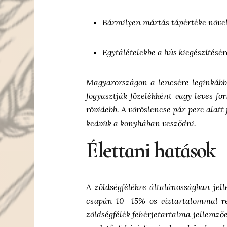
Bármilyen mártás tápértéke növel
Egytálételekbe a hús kiegészítésér
Magyarországon a lencsére leginkább
fogyasztják főzelékként vagy leves fo
rövidebb. A vöröslencse pár perc alatt
kedvük a konyhában vesződni.
Élettani hatások
A zöldségfélékre általánosságban jel
csupán 10- 15%-os víztartalommal re
zöldségfélék fehérjetartalma jellemző