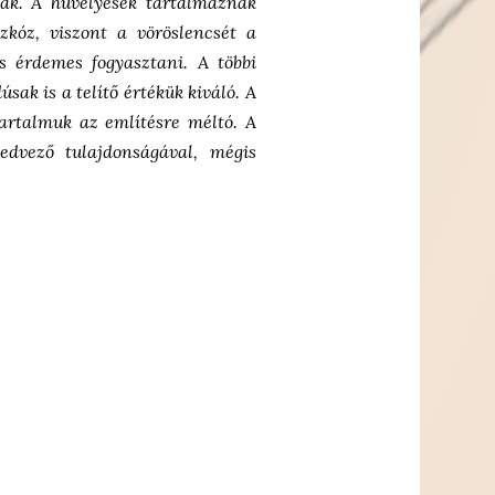
nak. A hüvelyesek tartalmaznak
szkóz, viszont a vöröslencsét a
s érdemes fogyasztani. A többi
dúsak is a
telítő értékük kiváló. A
artalmuk az említésre méltó.
A
kedvező
tulajdonságával, mégis