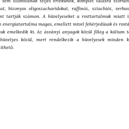
ek sem számítanak teljes értékűnek, komplét tálasra szorul
t, bizonyos oligoszacharidokat, raffinóz, sztachióz, verba
t tartják számon. A hüvelyeseket a rosttartalmuk miatt i
ek energiatartalma magas, emellett mivel fehérjedúsak és rost
muk emelkedik ki. Az ásványi anyagok közül főleg a
kálium t
i
hüvelyes közül, mert rendelkezik a
hüvelyesek minden 
íthető.