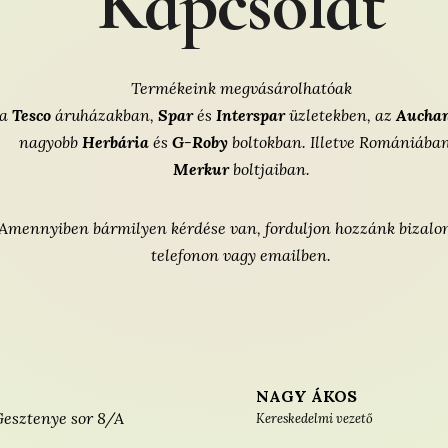
Kapcsolat
Termékeink megvásárolhatóak
a
Tesco
áruházakban,
Spar
és
Interspar
üzletekben, az
Aucha
nagyobb
Herbária
és
G-Roby
boltokban.
Illetve Romániába
Merkur
boltjaiban.
Amennyiben bármilyen kérdése van, forduljon hozzánk bizal
telefonon vagy emailben.
NAGY ÁKOS
esztenye sor 8/A
Kereskedelmi vezető