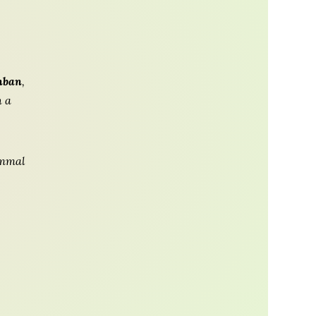
nban
,
n a
ommal