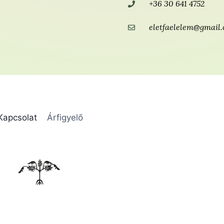
+36 30 641 4752
eletfaelelem@gmail
Kapcsolat
Árfigyelő