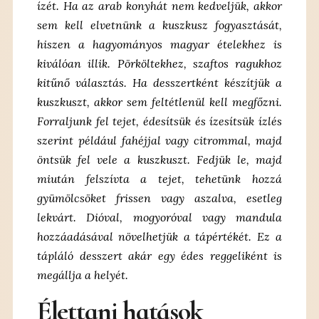
ízét. Ha az arab konyhát nem kedveljük, akkor
sem kell elvetnünk a kuszkusz fogyasztását,
hiszen a hagyományos magyar ételekhez is
kiválóan illik. Pörköltekhez, szaftos ragukhoz
kitűnő választás. Ha desszertként készítjük a
kuszkuszt, akkor sem feltétlenül kell megfőzni.
Forraljunk fel tejet, édesítsük és ízesítsük ízlés
szerint például fahéjjal vagy citrommal, majd
öntsük fel vele a kuszkuszt. Fedjük le, majd
miután felszívta a tejet, tehetünk hozzá
gyümölcsöket frissen
vagy aszalva, esetleg
lekvárt. Dióval, mogyoróval vagy mandula
hozzáadásával növelhetjük a
tápértékét. Ez a
tápláló desszert akár egy édes reggeliként is
megállja a helyét.
Élettani hatások