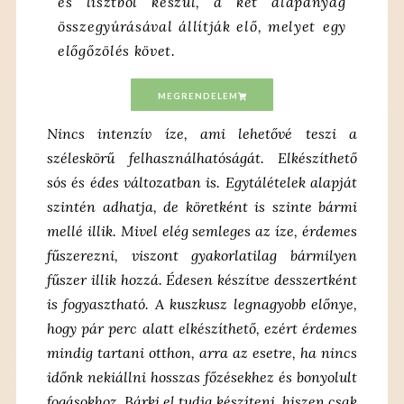
és lisztből készül, a két alapanyag
összegyúrásával állítják elő,
melyet egy
előgőzölés követ.
MEGRENDELEM
Nincs intenzív íze, ami lehetővé teszi a
széleskörű felhasználhatóságát. Elkészíthető
sós és édes változatban is. Egytálételek alapját
szintén adhatja, de köretként is szinte bármi
mellé illik. Mivel elég semleges az íze, érdemes
fűszerezni, viszont gyakorlatilag bármilyen
fűszer illik hozzá. Édesen készítve desszertként
is fogyasztható. A kuszkusz legnagyobb előnye,
hogy pár perc alatt elkészíthető, ezért érdemes
mindig tartani otthon, arra az esetre, ha nincs
időnk nekiállni hosszas főzésekhez és bonyolult
fogásokhoz. Bárki el tudja készíteni, hiszen csak