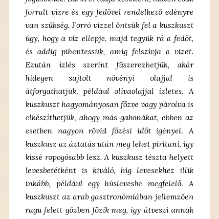
forralt vízre és egy fedővel rendelkező edényre
van szükség. Forró vízzel öntsük fel a kuszkuszt
úgy, hogy a víz ellepje, majd tegyük rá a fedőt,
és addig pihentessük, amíg felszívja a vizet.
Ezután ízlés szerint fűszerezhetjük, akár
hidegen sajtolt növényi olajjal is
átforgathatjuk, például olívaolajjal ízletes. A
kuszkuszt hagyományosan főzve vagy párolva is
elkészíthetjük, ahogy más gabonákat, ebben az
esetben nagyon rövid főzési időt igényel. A
kuszkusz az áztatás után meg lehet pirítani, így
kissé ropogósabb lesz. A kuszkusz tészta helyett
levesbetétként is kiváló, híg levesekhez illik
inkább, például egy húslevesbe megfelelő. A
kuszkuszt az arab gasztronómiában jellemzően
ragu felett gőzben főzik meg, így átveszi annak