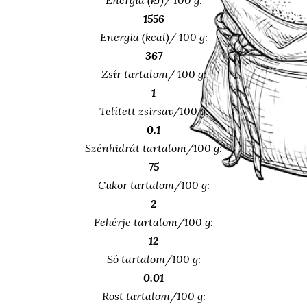
Energia (kJ)/ 100 g:
1556
Energia (kcal)/ 100 g:
367
Zsír tartalom/ 100 g:
1
Telített zsírsav/100 g:
0.1
Szénhidrát tartalom/100 g:
75
Cukor tartalom/100 g:
2
Fehérje tartalom/100 g:
12
Só tartalom/100 g:
0.01
Rost tartalom/100 g: