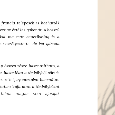
francia telepesek is hozhatták
ezt az értékes gabonát. A hosszú
tása ma már genetikailag is a
s veszélyeztette, de két gabona
y összes része hasznosítható, a
z hasonlóan a tönkölyből sört is
szereket, gyomirtókat használni,
 katasztrófa után a tönkölybúzát
artalma magas nem ajánljak