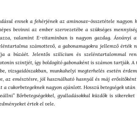
dásul ennek a fehérjének az aminosav-összetétele nagyon ha
képes bevinni az ember szervezetébe a szükséges mennyiség
azza, valamint E-vitaminban is nagyon gazdag. Ásványi a
léntartalma számottevő, a gabonamagokra jellemző érték nyo
a a búzáét. Jelentős szilícium és szeléntartalommal ren
tonin szintjét, így boldogító gabonaként is számon tartják. A
 be, vizsgaidószakban, munkahelyi megterhelés esetén érdem
e, az emésztésre, jól használható hasnyál és máj erősítőként
 a cukorbetegeknek nagyon ajánlott. Hosszú betegségek után tö
állni” Bőrbetegségekkel, gyulladásokkal küzdők is sikereket 
edményeket értek el vele.