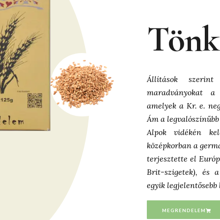
Tönk
Állítások szerin
maradványokat a 
amelyek a Kr. e. ne
Ám a legvalószínűbb 
Alpok vidékén ke
középkorban a germá
terjesztette el Európ
Brit-szigetek), és
egyik legjelentősebb 
MEGRENDELEM