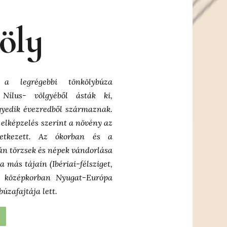
öly
t a legrégebbi tönkölybúza
Nílus- völgyéből ásták ki,
gyedik évezredből származnak.
elképzelés szerint a növény az
letkezett. Az ókorban és a
n törzsek és népek vándorlása
a más tájain (Ibériai-félsziget,
 a középkorban Nyugat-Európa
búzafajtája lett.