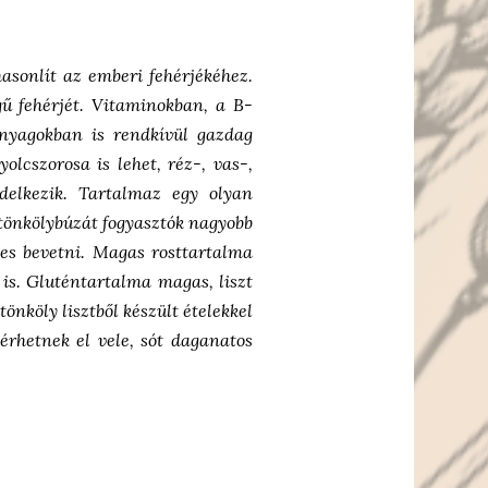
sonlít az emberi fehérjékéhez.
ű fehérjét. Vitaminokban, a B-
nyagokban is rendkívül gazdag
lcszorosa is lehet, réz-, vas-,
delkezik. Tartalmaz egy olyan
 tönkölybúzát fogyasztók nagyobb
es bevetni. Magas rosttartalma
 is. Gluténtartalma magas, liszt
nköly lisztből készült ételekkel
érhetnek el vele, sót daganatos