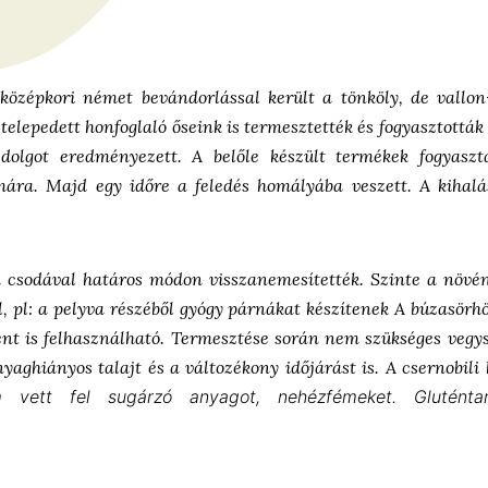
özépkori német bevándorlással került a tönköly, de vallon-
elepedett honfoglaló őseink is termesztették és fogyasztották 
dolgot eredményezett. A belőle készült termékek fogyasz
mára. Majd egy időre a feledés homályába veszett. A kihalá
 csodával határos módon visszanemesítették. Szinte a növén
, pl: a pelyva részéből gyógy párnákat készítenek A búzasörhö
ként is felhasználható. Termesztése során nem szükséges vegy
yaghiányos talajt és a változékony időjárást is. A csernobili
em vett fel sugárzó anyagot, nehézfémeket.
Glutént