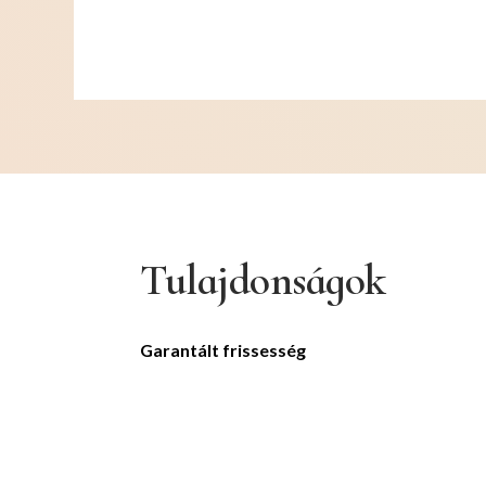
Tulajdonságok
Garantált frissesség