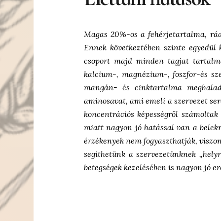
Magas 20%-os a fehérjetartalma, ráa
Ennek következtében szinte egyedül 
csoport majd minden tagjat tartalm
kalcium-, magnézium-, foszfor-és sze
mangán- és cinktartalma meghaladj
aminosavat, ami emeli a szervezet sero
koncentrációs képességről számoltak
miatt nagyon jó hatással van a belekr
érzékenyek nem fogyaszthatják, viszont
segíthetünk a szervezetünknek „helyre
betegségek kezelésében is nagyon jó er