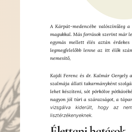
A Kárpát-medencébe valószínűleg a k
magukkal. Más források szerint már let
egymás mellett élés aztán érdekes 
legmegfelelőbb lenne az itt élők szá
nemesítő,
Kajdi Ferenc és dr. Kalmár Gergely a
szalmája állati takarmányként szolgál
lehet készíteni, sót pörkölve pótkávé
nagyon jól túri a szárazságot, a tápan
vizsgálva kiderült, hogy az n
lisztérzékenyeknek.
Élettani hatások