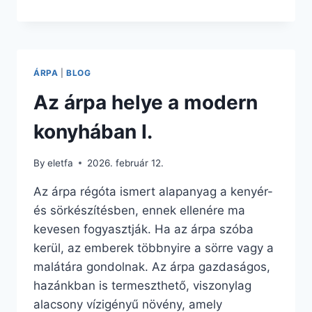
ÁRPA
HELYE
A
MODERN
KONYHÁBAN
ÁRPA
|
BLOG
II.
Az árpa helye a modern
konyhában I.
By
eletfa
2026. február 12.
Az árpa régóta ismert alapanyag a kenyér-
és sörkészítésben, ennek ellenére ma
kevesen fogyasztják. Ha az árpa szóba
kerül, az emberek többnyire a sörre vagy a
malátára gondolnak. Az árpa gazdaságos,
hazánkban is termeszthető, viszonylag
alacsony vízigényű növény, amely