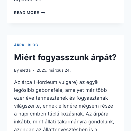
HOGYAN
READ MORE
FOGYASSZUK
AZ
ÁRPÁT?
ÁRPA
|
BLOG
Miért fogyasszunk árpát?
By
eletfa
2025. március 24.
Az árpa (Hordeum vulgare) az egyik
legősibb gabonaféle, amelyet már több
ezer éve termesztenek és fogyasztanak
világszerte, ennek ellenére mégsem része
a napi emberi táplálkozásnak. Az árpára
inkább, mint állati takarmányra gondolunk,
azonban az állattenyésztésben is a