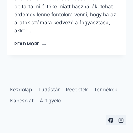
beltartalmi értéke miatt használják, tehát
érdemes lenne fontolóra venni, hogy ha az
állatok számára kedvező a fogyasztása,
akkor…
MIÉRT
READ MORE
FOGYASSZUNK
ÁRPÁT?
Kezdőlap
Tudástár
Receptek
Termékek
Kapcsolat
Árfigyelő