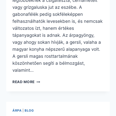
legtöbbeknek a csigatészta, cérnametélt
vagy grízgaluska jut az eszébe. A
gabonafélék pedig sokféleképpen
felhasználhatók levesekben is, és nemcsak
változatos ízt, hanem értékes
tápanyagokat is adnak. Az árpagyöngy,
vagy ahogy sokan hívják, a gersli, valaha a
magyar konyha népszerű alapanyaga volt.
A gersli magas rosttartalmának
köszönhetően segíti a bélmozgást,
valamint…
LEVESEK
READ MORE
ÉLETTANI
JELENTŐSÉGE
II.
ÁRPA
|
BLOG