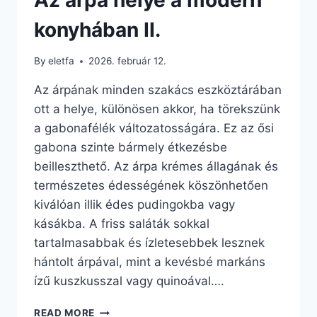
konyhában II.
By
eletfa
2026. február 12.
Az árpának minden szakács eszköztárában
ott a helye, különösen akkor, ha törekszünk
a gabonafélék változatosságára. Ez az ősi
gabona szinte bármely étkezésbe
beilleszthető. Az árpa krémes állagának és
természetes édességének köszönhetően
kiválóan illik édes pudingokba vagy
kásákba. A friss saláták sokkal
tartalmasabbak és ízletesebbek lesznek
hántolt árpával, mint a kevésbé markáns
ízű kuszkusszal vagy quinoával….
AZ
READ MORE