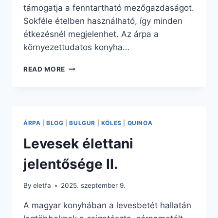
támogatja a fenntartható mezőgazdaságot.
Sokféle ételben használható, így minden
étkezésnél megjelenhet. Az árpa a
környezettudatos konyha…
AZ
READ MORE
ÁRPA
HELYE
A
MODERN
KONYHÁBAN
ÁRPA
|
BLOG
|
BULGUR
|
KÖLES
|
QUINOA
I.
Levesek élettani
jelentősége II.
By
eletfa
2025. szeptember 9.
A magyar konyhában a levesbetét hallatán