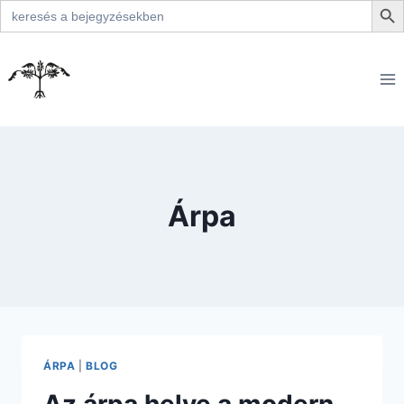
Search
for:
Skip
to
content
Árpa
ÁRPA
|
BLOG
Az árpa helye a modern