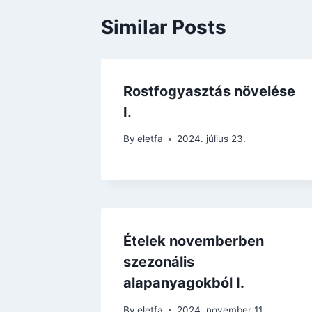
Similar Posts
Rostfogyasztás növelése
I.
By
eletfa
2024. július 23.
Ételek novemberben
szezonális
alapanyagokból I.
By
eletfa
2024. november 11.