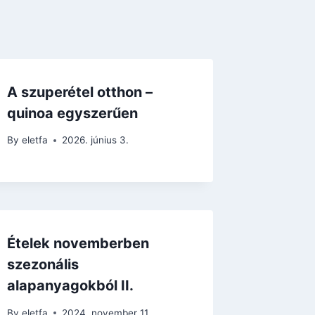
A szuperétel otthon –
quinoa egyszerűen
By
eletfa
2026. június 3.
Ételek novemberben
szezonális
alapanyagokból II.
By
eletfa
2024. november 11.