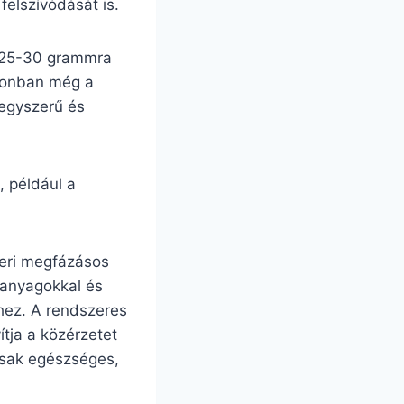
felszívódását is.
m 25-30 grammra
azonban még a
 egyszerű és
 például a
eri megfázásos
i anyagokkal és
hez. A rendszeres
tja a közérzetet
csak egészséges,