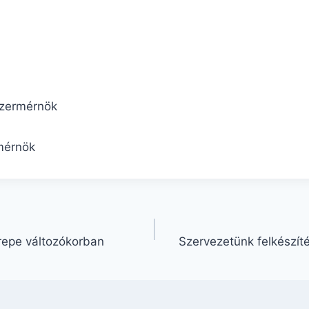
szermérnök
mérnök
repe változókorban
Szervezetünk felkészítés