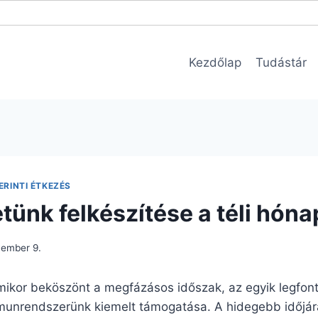
Kezdőlap
Tudástár
RINTI ÉTKEZÉS
ünk felkészítése a téli hóna
vember 9.
kor beköszönt a megfázásos időszak, az egyik legfon
munrendszerünk kiemelt támogatása. A hidegebb időjár