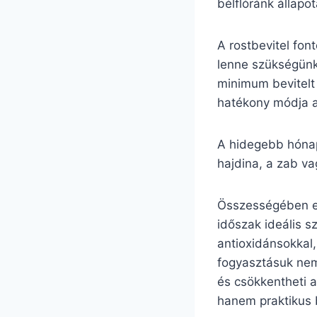
bélflóránk állapo
A rostbevitel fo
lenne szükségünk
minimum bevitelt
hatékony módja a
A hidegebb hónap
hajdina, a zab va
Összességében el
időszak ideális s
antioxidánsokkal
fogyasztásuk nem 
és csökkentheti 
hanem praktikus 