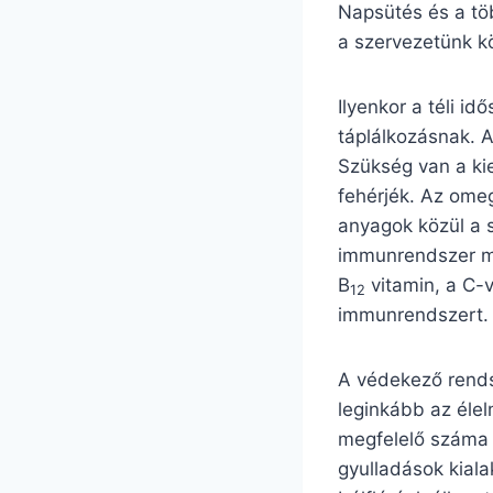
Napsütés és a tö
a szervezetünk 
Ilyenkor a téli i
táplálkozásnak. 
Szükség van a kie
fehérjék. Az ome
anyagok közül a s
immunrendszer me
B
vitamin, a C-v
12
immunrendszert.
A védekező rends
leginkább az élel
megfelelő száma 
gyulladások kial