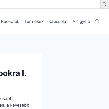
Receptek
Termékek
Kapcsolat
Árfigyelő
pokra I.
tosabb
ás, a kevesebb