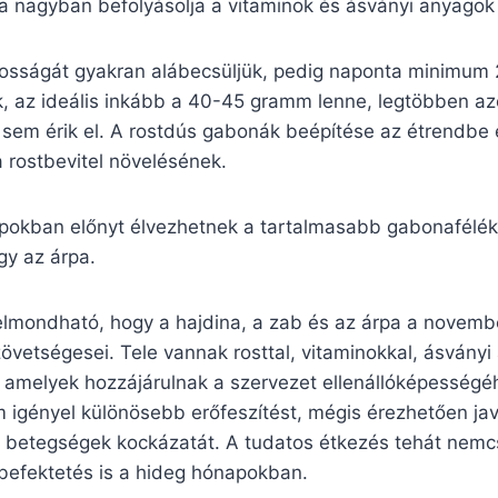
ta nagyban befolyásolja a vitaminok és ásványi anyagok 
ntosságát gyakran alábecsüljük, pedig naponta minimu
, az ideális inkább a 40-45 gramm lenne, legtöbben 
 sem érik el. A rostdús gabonák beépítése az étrendbe
 rostbevitel növelésének.
okban előnyt élvezhetnek a tartalmasabb gabonafélék,
gy az árpa.
mondható, hogy a hajdina, a zab és az árpa a novemb
zövetségesei. Tele vannak rosttal, vitaminokkal, ásvány
, amelyek hozzájárulnak a szervezet ellenállóképességé
igényel különösebb erőfeszítést, mégis érezhetően javí
a betegségek kockázatát. A tudatos étkezés tehát nem
befektetés is a hideg hónapokban.