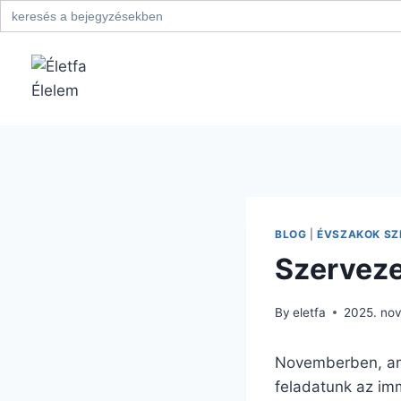
Search
for:
Skip
to
content
BLOG
|
ÉVSZAKOK SZE
Szervezet
By
eletfa
2025. no
Novemberben, ami
feladatunk az im