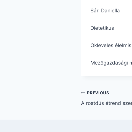
Sári Daniella
Dietetikus
Okleveles élelmi
Mezőgazdasági 
Bejegyzés
PREVIOUS
A rostdús étrend sze
navigáció