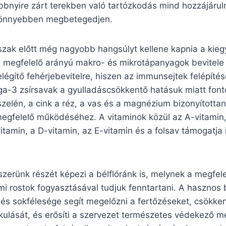
bbnyire zárt terekben való tartózkodás mind hozzájáru
könnyebben megbetegedjen.
dőszak előtt még nagyobb hangsúlyt kellene kapnia a kie
A megfelelő arányú makro- és mikrotápanyagok bevitele 
légítő fehérjebevitelre, hiszen az immunsejtek felépítés
ga-3 zsírsavak a gyulladáscsökkentő hatásuk miatt font
zelén, a cink a réz, a vas és a magnézium bizonyította
gfelelő működéséhez. A vitaminok közül az A-vitamin,
itamin, a D-vitamin, az E-vitamin és a folsav támogatja 
zerünk részét képezi a bélflóránk is, melynek a megfel
mi rostok fogyasztásával tudjuk fenntartani. A hasznos
és sokfélesége segít megelőzni a fertőzéseket, csökken
akulását, és erősíti a szervezet természetes védekező 