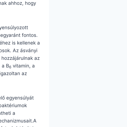
lnak ahhoz, hogy
gyensúlyozott
egyaránt fontos.
éhez is kellenek a
osok. Az ásványi
n hozzájárulnak az
 a B
vitamin, a
6
igazoltan az
elő egyensúlyát
 baktériumok
theti a
mechanizmusait.A