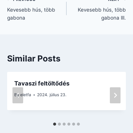
Bejegyzés
Kevesebb hús, több
Kevesebb hús, több
navigáció
gabona
gabona III.
Similar Posts
Tavaszi feltöltődés
By
eletfa
2024. július 23.