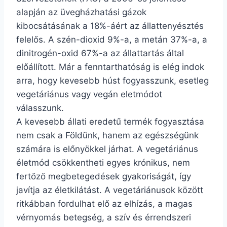
alapján az üvegházhatási gázok
kibocsátásának a 18%-áért az állattenyésztés
felelős. A szén-dioxid 9%-a, a metán 37%-a, a
dinitrogén-oxid 67%-a az állattartás által
előállított. Már a fenntarthatóság is elég indok
arra, hogy kevesebb húst fogyasszunk, esetleg
vegetáriánus vagy vegán eletmódot
válasszunk.
A kevesebb állati eredetű termék fogyasztása
nem csak a Földünk, hanem az egészségünk
számára is előnyökkel járhat. A vegetáriánus
életmód csökkentheti egyes krónikus, nem
fertőző megbetegedések gyakoriságát, így
javítja az életkilátást. A vegetáriánusok között
ritkábban fordulhat elő az elhízás, a magas
vérnyomás betegség, a szív és érrendszeri