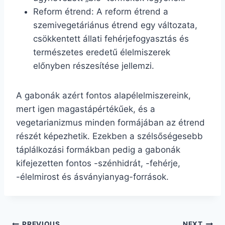
Reform étrend: A reform étrend a
szemivegetáriánus étrend egy változata,
csökkentett állati fehérjefogyasztás és
természetes eredetű élelmiszerek
előnyben részesítése jellemzi.
A gabonák azért fontos alapélelmiszereink,
mert igen magastápértékűek, és a
vegetarianizmus minden formájában az étrend
részét képezhetik. Ezekben a szélsőségesebb
táplálkozási formákban pedig a gabonák
kifejezetten fontos -szénhidrát, -fehérje,
-élelmirost és ásványianyag-források.
PREVIOUS
NEXT