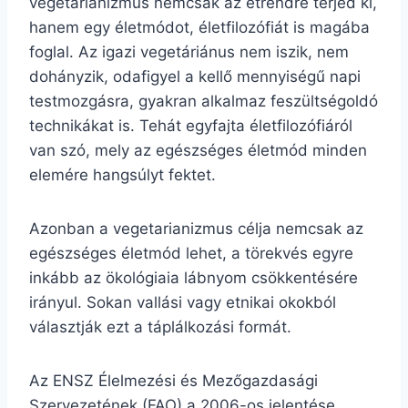
vegetarianizmus nemcsak az étrendre terjed ki,
hanem egy életmódot, életfilozófiát is magába
foglal. Az igazi vegetáriánus nem iszik, nem
dohányzik, odafigyel a kellő mennyiségű napi
testmozgásra, gyakran alkalmaz feszültségoldó
technikákat is. Tehát egyfajta életfilozófiáról
van szó, mely az egészséges életmód minden
elemére hangsúlyt fektet.
Azonban a vegetarianizmus célja nemcsak az
egészséges életmód lehet, a törekvés egyre
inkább az ökológiaia lábnyom csökkentésére
irányul. Sokan vallási vagy etnikai okokból
választják ezt a táplálkozási formát.
Az ENSZ Élelmezési és Mezőgazdasági
Szervezetének (FAO) a 2006-os jelentése