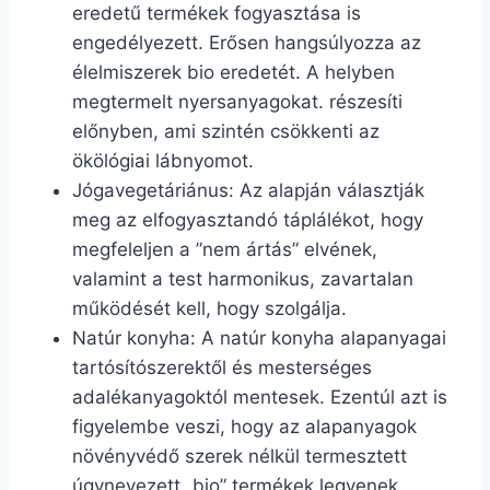
eredetű termékek fogyasztása is
engedélyezett. Erősen hangsúlyozza az
élelmiszerek bio eredetét. A helyben
megtermelt nyersanyagokat. részesíti
előnyben, ami szintén csökkenti az
ökölógiai lábnyomot.
Jógavegetáriánus: Az alapján választják
meg az elfogyasztandó táplálékot, hogy
megfeleljen a ”nem ártás” elvének,
valamint a test harmonikus, zavartalan
működését kell, hogy szolgálja.
Natúr konyha: A natúr konyha alapanyagai
tartósítószerektől és mesterséges
adalékanyagoktól mentesek. Ezentúl azt is
figyelembe veszi, hogy az alapanyagok
növényvédő szerek nélkül termesztett
úgynevezett „bio” termékek legyenek.