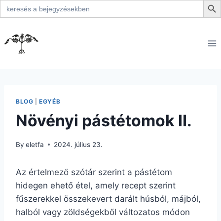
Search
for:
Skip
to
content
BLOG
|
EGYÉB
Növényi pástétomok II.
By
eletfa
2024. július 23.
Az értelmező szótár szerint a pástétom
hidegen ehető étel, amely recept szerint
fűszerekkel összekevert darált húsból, májból,
halból vagy zöldségekből változatos módon