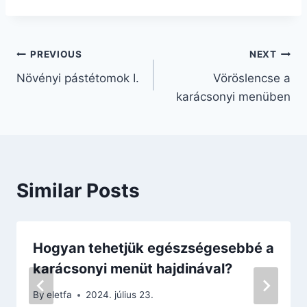
Bejegyzés
PREVIOUS
NEXT
Növényi pástétomok I.
Vöröslencse a
navigáció
karácsonyi menüben
Similar Posts
Hogyan tehetjük egészségesebbé a
karácsonyi menüt hajdinával?
By
eletfa
2024. július 23.