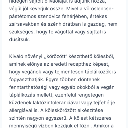
hidegen sajtolt olívaolajat is adjunk hozzá,
végül jól keverjük össze. Mivel a vöröslencse-
pástétomos szendvics fehérjében, értékes
zsírsavakban és szénhidrátban is gazdag, nem
szükséges, hogy felvágottal vagy sajttal is
dúsítsuk.
Kiváló növényi ,,körözött” készíthető kölesből,
aminek előnye az eredeti recepthez képest,
hogy vegánok vagy tejmentesen táplálkozók is
fogyaszthatják. Egyre többen döntenek
fenntarthatósági vagy egyéb okokból a vegán
táplálkozás mellett, ezenfelül rengetegen
küzdenek laktózintoleranciával vagy tejfehérje
allergiával is. A köleskörözött elkészítése
szintén nagyon egyszerű. A kölest kétszeres
mennyiségű vízben kezdjük el főzni. Amikor a