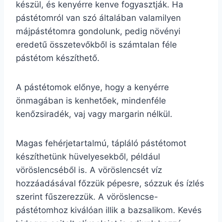
készül, és kenyérre kenve fogyasztják. Ha
pástétomról van szó általában valamilyen
májpástétomra gondolunk, pedig növényi
eredetű összetevőkből is számtalan féle
pástétom készíthető.
A pástétomok előnye, hogy a kenyérre
önmagában is kenhetőek, mindenféle
kenőzsiradék, vaj vagy margarin nélkül.
Magas fehérjetartalmú, tápláló pástétomot
készíthetünk hüvelyesekből, például
vöröslencséből is. A vöröslencsét víz
hozzáadásával főzzük pépesre, sózzuk és ízlés
szerint fűszerezzük. A vöröslencse-
pástétomhoz kiválóan illik a bazsalikom. Kevés