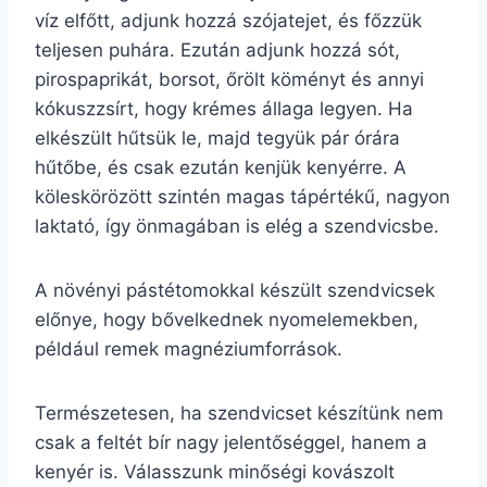
víz elfőtt, adjunk hozzá szójatejet, és főzzük
teljesen puhára. Ezután adjunk hozzá sót,
pirospaprikát, borsot, őrölt köményt és annyi
kókuszzsírt, hogy krémes állaga legyen. Ha
elkészült hűtsük le, majd tegyük pár órára
hűtőbe, és csak ezután kenjük kenyérre. A
köleskörözött szintén magas tápértékű, nagyon
laktató, így önmagában is elég a szendvicsbe.
A növényi pástétomokkal készült szendvicsek
előnye, hogy bővelkednek nyomelemekben,
például remek magnéziumforrások.
Természetesen, ha szendvicset készítünk nem
csak a feltét bír nagy jelentőséggel, hanem a
kenyér is. Válasszunk minőségi kovászolt