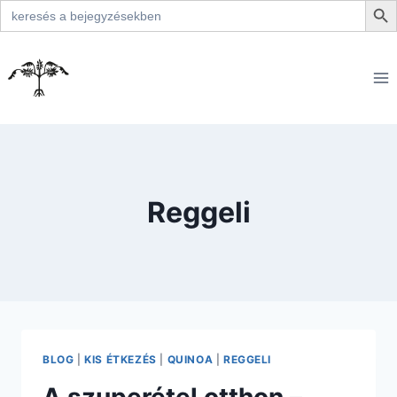
Search
for:
Skip
to
content
Reggeli
BLOG
|
KIS ÉTKEZÉS
|
QUINOA
|
REGGELI
A szuperétel otthon –