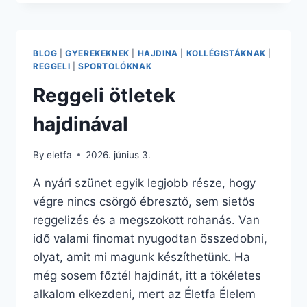
OTTHON
–
QUINOA
EGYSZERŰEN
BLOG
|
GYEREKEKNEK
|
HAJDINA
|
KOLLÉGISTÁKNAK
|
REGGELI
|
SPORTOLÓKNAK
Reggeli ötletek
hajdinával
By
eletfa
2026. június 3.
A nyári szünet egyik legjobb része, hogy
végre nincs csörgő ébresztő, sem sietős
reggelizés és a megszokott rohanás. Van
idő valami finomat nyugodtan összedobni,
olyat, amit mi magunk készíthetünk. Ha
még sosem főztél hajdinát, itt a tökéletes
alkalom elkezdeni, mert az Életfa Élelem