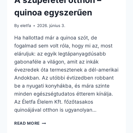
quinoa egyszerűen
By
eletfa
2026. június 3.
Ha hallottad már a quinoa szót, de
fogalmad sem volt róla, hogy mi az, most
eláruljuk: az egyik legtápanyagdúsabb
gabonaféle a világon, amit az inkák
évezredek óta termesztenek a dél-amerikai
Andokban. Az utóbbi évtizedben robbant
be a nyugati konyhákba, és mára szinte
minden egészségtudatos étterem kínálja.
Az Életfa Élelem Kft. főzőtasakos
quinoájával otthon is ugyanolyan…
A
READ MORE
SZUPERÉTEL