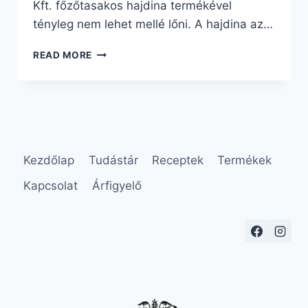
Kft. főzőtasakos hajdina termékével
tényleg nem lehet mellé lőni. A hajdina az…
REGGELI
READ MORE
ÖTLETEK
HAJDINÁVAL
Kezdőlap
Tudástár
Receptek
Termékek
Kapcsolat
Árfigyelő