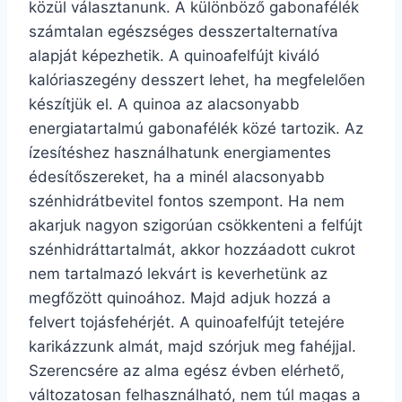
közül választanunk. A különböző gabonafélék
számtalan egészséges desszertalternatíva
alapját képezhetik. A quinoafelfújt kiváló
kalóriaszegény desszert lehet, ha megfelelően
készítjük el. A quinoa az alacsonyabb
energiatartalmú gabonafélék közé tartozik. Az
ízesítéshez használhatunk energiamentes
édesítőszereket, ha a minél alacsonyabb
szénhidrátbevitel fontos szempont. Ha nem
akarjuk nagyon szigorúan csökkenteni a felfújt
szénhidráttartalmát, akkor hozzáadott cukrot
nem tartalmazó lekvárt is keverhetünk az
megfőzött quinoához. Majd adjuk hozzá a
felvert tojásfehérjét. A quinoafelfújt tetejére
karikázzunk almát, majd szórjuk meg fahéjjal.
Szerencsére az alma egész évben elérhető,
változatosan felhasználható, nem túl magas a