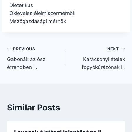
Dietetikus
Okleveles élelmiszermérnök
Mezőgazdasági mérnök
Bejegyzés
PREVIOUS
NEXT
Gabonák az őszi
Karácsonyi ételek
navigáció
étrendben II.
fogyókúrázónak II.
Similar Posts