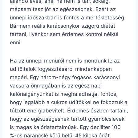
állandó evés, ami, ha nem is tart sokáig,
mégsem tesz jót az egészségnek. Ezért az
ünnepi időszakban is fontos a mértékletesség.
Bár nem reális karácsonykor szigorú diétát
tartani, ilyenkor sem érdemes kontrol nélkül
enni.
Ha az ünnepi menüről nem is mondunk le az
üdítőitalok fogyasztásáról mindenképpen
megéri. Egy három-négy fogásos karácsonyi
vacsora önmagában is az egész napi
kalóriaigényünket is meghaladhatja, fontos,
hogy legalább a cukros üdítőkkel ne fokozzuk a
túlzott energiabevitelt. Érdemes észben tartani,
hogy az egészségesnek tartott gyümölcslevek
is magas kalóriatartalmúak. Egy deciliter 100
%-os narancslé körülbelül 45 kilokalóriát