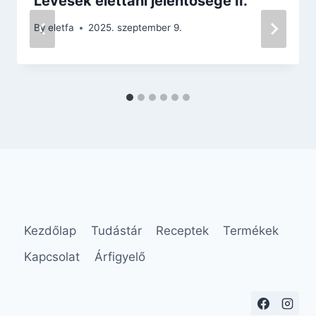
Levesek élettani jelentősége II.
By
eletfa
2025. szeptember 9.
Kezdőlap
Tudástár
Receptek
Termékek
Kapcsolat
Árfigyelő