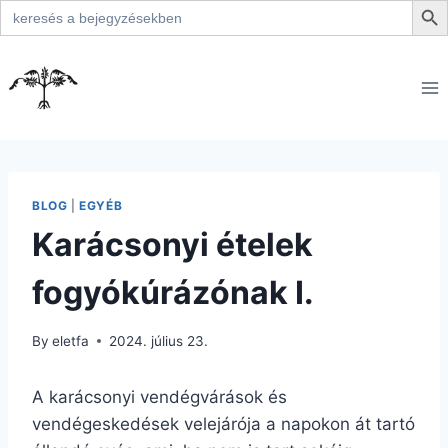
Search
for:
Skip
to
content
BLOG
|
EGYÉB
Karácsonyi ételek
fogyókúrázónak I.
By
eletfa
2024. július 23.
A karácsonyi vendégvárások és
vendégeskedések velejárója a napokon át tartó