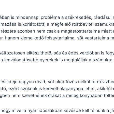
ben is mindennapi probléma a székrekedés, ráadásul 
mazása is korlátozott, a megfelelő rostbevitel számukr
k részére azonban nem csak a magasrosttartalma miatt a
ur, hanem kiemelkedő folsavtartalma, sőt vastartalma m
áltozatosan elkészíthető, sós és édes verzióban is fog
 a legválogatósabb gyerekek is megtalálják a számukra
zési ideje nagyon rövid, sőt akár főzés nélkül forró vízb
ató, ezért azoknak is kedvelt alapanyaga lehet, akik túl 
egben nem szeretnének órákat a meleg konyhában tölten
hogy mivel a nyári időszakban kevésbé kell félnünk a já