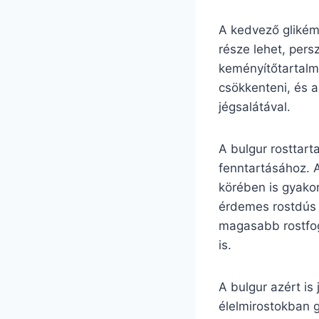
A kedvező glikémi
része lehet, pers
keményítőtartalm
csökkenteni, és a
jégsalátával.
A bulgur rosttar
fenntartásához. 
körében is gyako
érdemes rostdús 
magasabb rostfog
is.
A bulgur azért is
élelmirostokban 