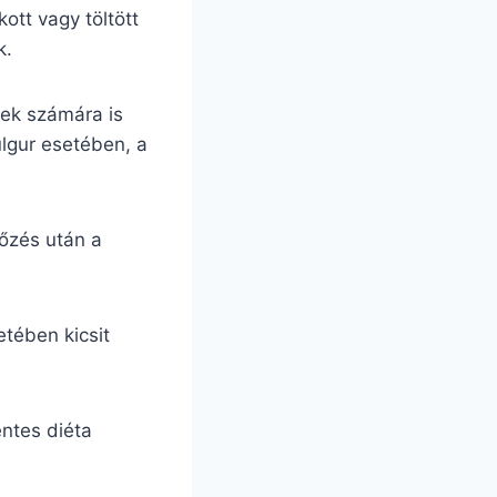
ott vagy töltött
k.
rek számára is
ulgur esetében, a
főzés után a
etében kicsit
entes diéta