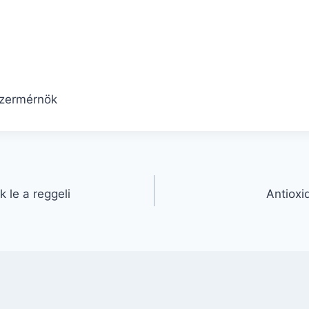
szermérnök
k le a reggeli
Antiox