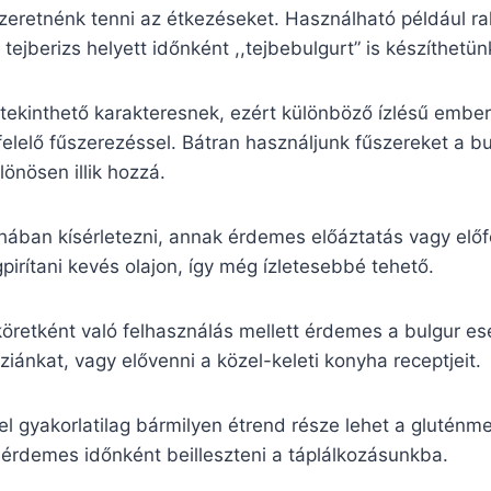
eretnénk tenni az étkezéseket. Használható például rak
tejberizs helyett időnként ,,tejbebulgurt” is készíthetün
 tekinthető karakteresnek, ezért különböző ízlésű embe
elelő fűszerezéssel. Bátran használjunk fűszereket a b
ülönösen illik hozzá.
yhában kísérletezni, annak érdemes előáztatás vagy elő
pirítani kevés olajon, így még ízletesebbé tehető.
öretként való felhasználás mellett érdemes a bulgur es
ziánkat, vagy elővenni a közel-keleti konyha receptjeit.
l gyakorlatilag bármilyen étrend része lehet a gluténm
t érdemes időnként beilleszteni a táplálkozásunkba.