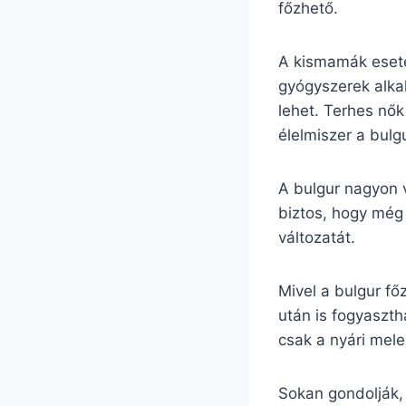
főzhető.
A kismamák eseté
gyógyszerek alkal
lehet. Terhes nő
élelmiszer a bulg
A bulgur nagyon v
biztos, hogy még
változatát.
Mivel a bulgur fő
után is fogyaszth
csak a nyári mel
Sokan gondolják, 