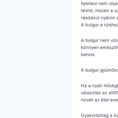
ilyenkor nem olya
tévhit, hiszen a
ráadásul nyáron 
A bulgur a rizsh
A bulgur nem utol
könnyen emészthe
benne.
A bulgur gyümölcs
Ha a nyári hőségb
választás az előf
növeli az étel en
Gyakorlatilag a bu