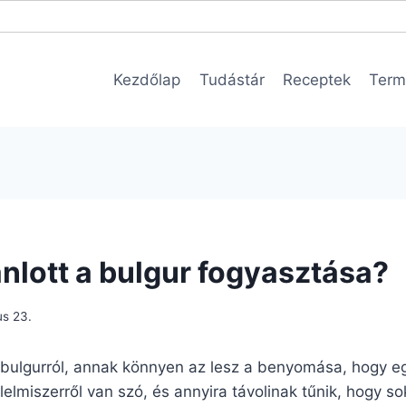
Kezdőlap
Tudástár
Receptek
Term
ánlott a bulgur fogyasztása?
us 23.
 a bulgurról, annak könnyen az lesz a benyomása, hogy 
élelmiszerről van szó, és annyira távolinak tűnik, hogy s