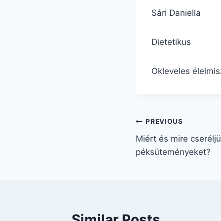
Sári Daniella
Dietetikus
Okleveles élelmi
Bejegyzés
PREVIOUS
Miért és mire cseréljü
navigáció
péksüteményeket?
Similar Posts