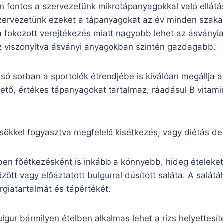
n fontos a szervezetünk mikrotápanyagokkal való ellátás
 szervezetünk ezeket a tápanyagokat az év minden szaka
a fokozott verejtékezés miatt nagyobb lehet az ásványi
ez viszonyítva ásványi anyagokban szintén gazdagabb.
só sorban a sportolók étrendjébe is kiválóan megállja a 
tő, értékes tápanyagokat tartalmaz, ráadásul B vitamin
ökkel fogyasztva megfelelő kisétkezés, vagy diétás des
en főétkezésként is inkább a könnyebb, hideg ételeket 
őzött vagy előáztatott bulgurral dúsított saláta. A salát
ergiatartalmát és tápértékét.
lgur bármilyen ételben alkalmas lehet a rizs helyettesíté