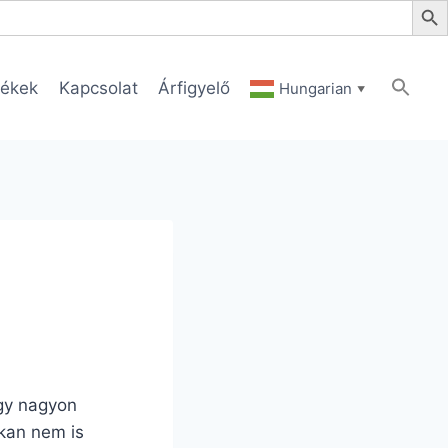
ékek
Kapcsolat
Árfigyelő
Hungarian
▼
egy nagyon
okan nem is