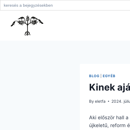
Search
for:
Skip
to
content
BLOG
|
EGYÉB
Kinek aj
By
eletfa
2024. júli
Aki először hall
újkeletű, reform 