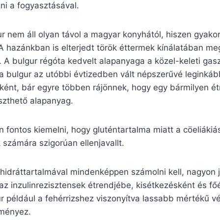
ni a fogyasztásával.
r nem áll olyan távol a magyar konyhától, hiszen gyakorl
A hazánkban is elterjedt török éttermek kínálatában meg
n. A bulgur régóta kedvelt alapanyaga a közel-keleti ga
 bulgur az utóbbi évtizedben vált népszerűvé leginkáb
eként, bár egyre többen rájönnek, hogy egy bármilyen é
szthető alapanyag.
 fontos kiemelni, hogy gluténtartalma miatt a cöeliákiá
számára szigorúan ellenjavallt.
hidráttartalmával mindenképpen számolni kell, nagyon jó
az inzulinrezisztensek étrendjébe, kisétkezésként és f
r például a fehérrizshez viszonyítva lassabb mértékű v
ményez.