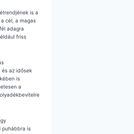
étrendjének is a
 a cél, a magas
fél adagra
ldául friss
ás
 és az idősek
kében is
zetesen a
olyadékbevitelre
ogy
l puhábbra is