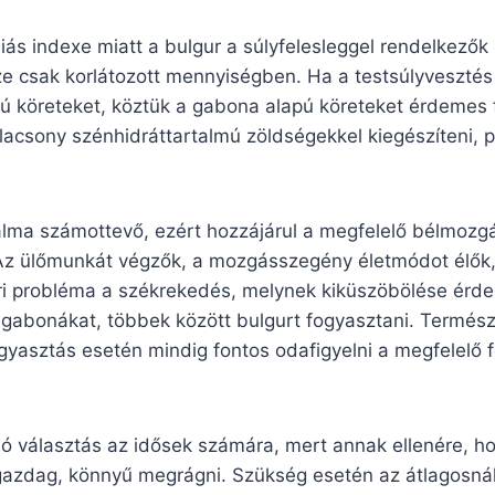
ás indexe miatt a bulgur a súlyfelesleggel rendelkezők 
ze csak korlátozott mennyiségben. Ha a testsúlyvesztés
ú köreteket, köztük a gabona alapú köreteket érdemes 
lacsony szénhidráttartalmú zöldségekkel kiegészíteni, pé
talma számottevő, ezért hozzájárul a megfelelő bélmozg
Az ülőmunkát végzők, a mozgásszegény életmódot élők,
ri probléma a székrekedés, melynek kiküszöbölése érde
gabonákat, többek között bulgurt fogyasztani. Termés
yasztás esetén mindig fontos odafigyelni a megfelelő f
 jó választás az idősek számára, mert annak ellenére, h
gazdag, könnyű megrágni. Szükség esetén az átlagosná