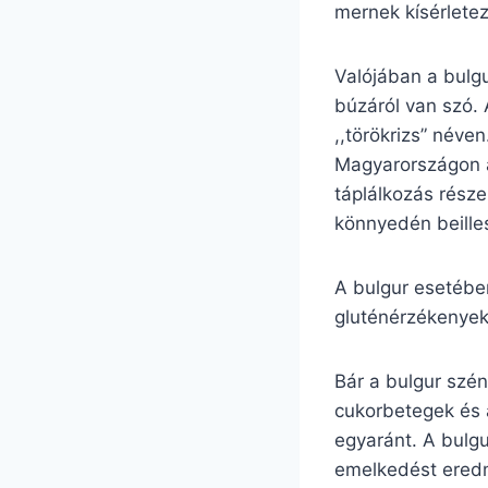
mernek kísérletez
Valójában a bulgu
búzáról van szó. 
,,törökrizs” néve
Magyarországon a
táplálkozás rész
könnyedén beille
A bulgur esetében
gluténérzékenyek 
Bár a bulgur szén
cukorbetegek és 
egyaránt. A bulgu
emelkedést ered