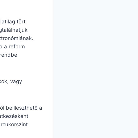
atilag tört
találhatjuk
sztronómiának.
b a reform
trendbe
sok, vagy
l beilleszthető a
őétkezésként
ércukorszint