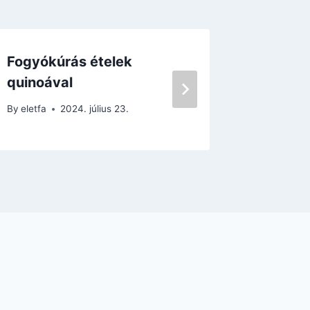
Fogyókúrás ételek
Tavasz
quinoával
kölessel
By
eletfa
2024. július 23.
By
eletfa