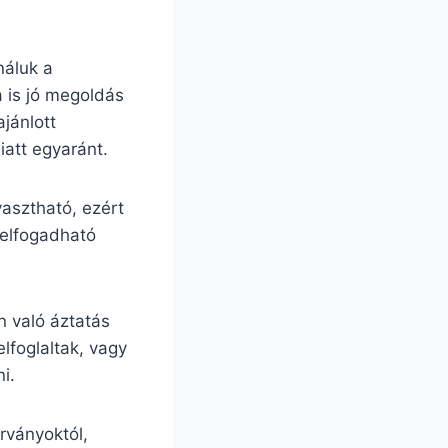
náluk a
a is jó megoldás
jánlott
iatt egyaránt.
yasztható, ezért
 elfogadható
en való áztatás
elfoglaltak, vagy
i.
rványoktól,