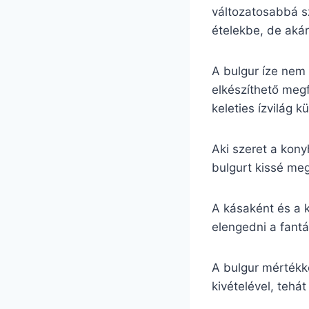
változatosabbá sz
ételekbe, de akár 
A bulgur íze nem
elkészíthető megf
keleties ízvilág k
Aki szeret a kon
bulgurt kissé meg
A kásaként és a k
elengedni a fantá
A bulgur mértékke
kivételével, tehá