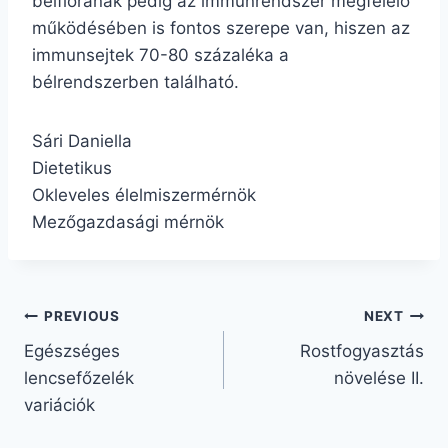
bélflórának pedig az immunrendszer megfelelő
működésében is fontos szerepe van, hiszen az
immunsejtek 70-80 százaléka a
bélrendszerben található.
Sári Daniella
Dietetikus
Okleveles élelmiszermérnök
Mezőgazdasági mérnök
Bejegyzés
PREVIOUS
NEXT
Egészséges
Rostfogyasztás
navigáció
lencsefőzelék
növelése II.
variációk