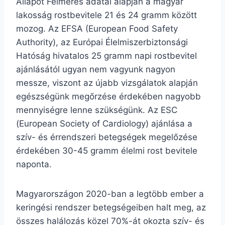
Állapot Felmérés adatai alapján a magyar
lakosság rostbevitele 21 és 24 gramm között
mozog. Az EFSA (European Food Safety
Authority), az Európai Élelmiszerbiztonsági
Hatóság hivatalos 25 gramm napi rostbevitel
ajánlásától ugyan nem vagyunk nagyon
messze, viszont az újabb vizsgálatok alapján
egészségünk megőrzése érdekében nagyobb
mennyiségre lenne szükségünk. Az ESC
(European Society of Cardiology) ajánlása a
szív- és érrendszeri betegségek megelőzése
érdekében 30-45 gramm élelmi rost bevitele
naponta.
Magyarországon 2020-ban a legtöbb ember a
keringési rendszer betegségeiben halt meg, az
összes halálozás közel 70%-át okozta szív- és