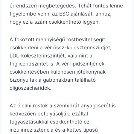
érrendszeri megbetegedés. Tehát fontos lenne
figyelembe venni az ESC ajánlását, ahhoz,
hogy ez a szám csökkenthető legyen.
A fokozott mennyiségű rostbevitel segít
csökkenteni a vér össz-koleszterinszintjét,
LDL-koleszterinszintjét, valamint a
trigliceridszintet is. A vér lipidszintjének
csökkentésében különösen jótékonynak
bizonyultak a gabonákban található
oligoszacharidok.
Az élelmi rostok a szénhidrát anyagcserét is
kedvezően befolyásolják, ezáltal
fogyasztásukkal csökkenthető ez
inzulinrezisztencia és a kettes típusú