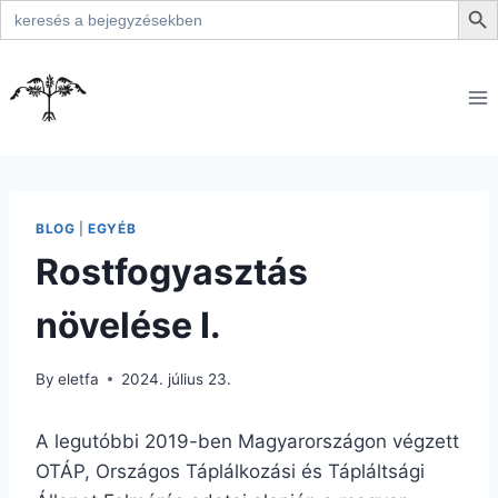
Search
for:
Skip
to
content
BLOG
|
EGYÉB
Rostfogyasztás
növelése I.
By
eletfa
2024. július 23.
A legutóbbi 2019-ben Magyarországon végzett
OTÁP, Országos Táplálkozási és Tápláltsági