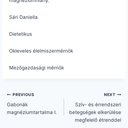
magnéziumhiány.
Sári Daniella
Dietetikus
Okleveles élelmiszermérnök
Mezőgazdasági mérnök
Bejegyzés
PREVIOUS
NEXT
Gabonák
Szív- és érrendszeri
navigáció
magnéziumtartalma I.
betegségek elkerülése
megfelelő étrenddel