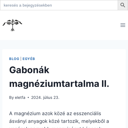
Search
for:
Skip
to
content
BLOG
|
EGYÉB
Gabonák
magnéziumtartalma II.
By
eletfa
2024. július 23.
A magnézium azok közé az esszenciális
ásványi anyagok közé tartozik, melyekből a