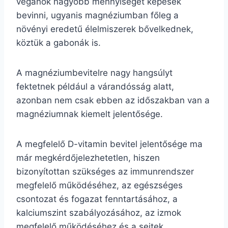
vegánok nagyobb mennyiséget képesek
bevinni, ugyanis magnéziumban főleg a
növényi eredetű élelmiszerek bővelkednek,
köztük a gabonák is.
A magnéziumbevitelre nagy hangsúlyt
fektetnek például a várandósság alatt,
azonban nem csak ebben az időszakban van a
magnéziumnak kiemelt jelentősége.
A megfelelő D-vitamin bevitel jelentősége ma
már megkérdőjelezhetetlen, hiszen
bizonyítottan szükséges az immunrendszer
megfelelő működéséhez, az egészséges
csontozat és fogazat fenntartásához, a
kalciumszint szabályozásához, az izmok
megfelelő működéséhez és a sejtek