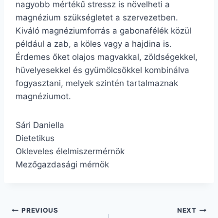
nagyobb mértékű stressz is növelheti a
magnézium szükségletet a szervezetben.
Kiváló magnéziumforrás a gabonafélék közül
például a zab, a köles vagy a hajdina is.
Érdemes őket olajos magvakkal, zöldségekkel,
hüvelyesekkel és gyümölcsökkel kombinálva
fogyasztani, melyek szintén tartalmaznak
magnéziumot.
Sári Daniella
Dietetikus
Okleveles élelmiszermérnök
Mezőgazdasági mérnök
Bejegyzés
PREVIOUS
NEXT