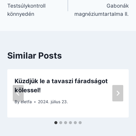
Testsúlykontroll
Gabonák
navigáció
könnyedén
magnéziumtartalma II.
Similar Posts
Küzdjük le a tavaszi fáradságot
kölessel!
By
eletfa
2024. július 23.