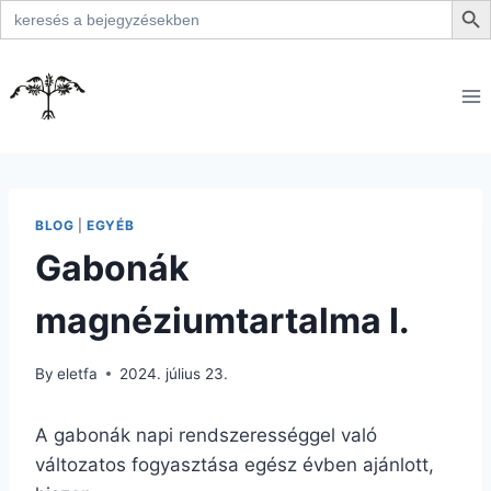
Search
for:
Skip
to
content
BLOG
|
EGYÉB
Gabonák
magnéziumtartalma I.
By
eletfa
2024. július 23.
A gabonák napi rendszerességgel való
változatos fogyasztása egész évben ajánlott,