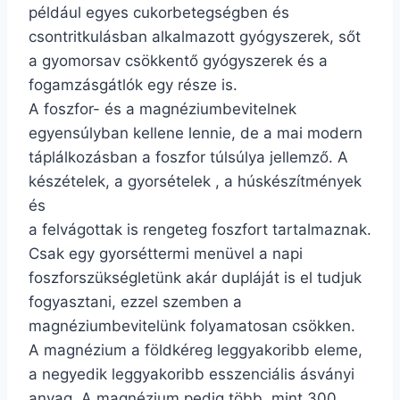
például egyes cukorbetegségben és
csontritkulásban alkalmazott gyógyszerek, sőt
a gyomorsav csökkentő gyógyszerek és a
fogamzásgátlók egy része is.
A foszfor- és a magnéziumbevitelnek
egyensúlyban kellene lennie, de a mai modern
táplálkozásban a foszfor túlsúlya jellemző. A
készételek, a gyorsételek , a húskészítmények
és
a felvágottak is rengeteg foszfort tartalmaznak.
Csak egy gyorséttermi menüvel a napi
foszforszükségletünk akár dupláját is el tudjuk
fogyasztani, ezzel szemben a
magnéziumbevitelünk folyamatosan csökken.
A magnézium a földkéreg leggyakoribb eleme,
a negyedik leggyakoribb esszenciális ásványi
anyag. A magnézium pedig több, mint 300