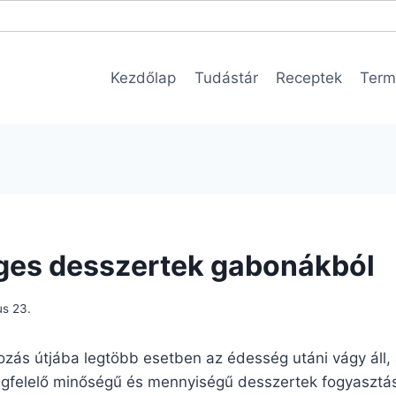
Kezdőlap
Tudástár
Receptek
Term
ges desszertek gabonákból
us 23.
kozás útjába legtöbb esetben az édesség utáni vágy áll
felelő minőségű és mennyiségű desszertek fogyasztásá