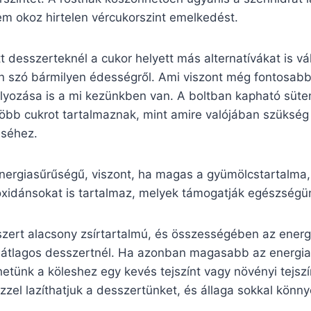
nem okoz hirtelen vércukorszint emelkedést.
tt desszerteknél a cukor helyett más alternatívákat is v
en szó bármilyen édességről. Ami viszont még fontosabb
yozása is a mi kezünkben van. A boltban kapható süt
több cukrot tartalmaznak, mint amire valójában szükség
éséhez.
nergiasűrűségű, viszont, ha magas a gyümölcstartalma, 
ioxidánsokat is tartalmaz, melyek támogatják egészségü
szert alacsony zsírtartalmú, és összességében az energ
átlagos desszertnél. Ha azonban magasabb az energia
tünk a köleshez egy kevés tejszínt vagy növényi tejszí
zzel lazíthatjuk a desszertünket, és állaga sokkal könn