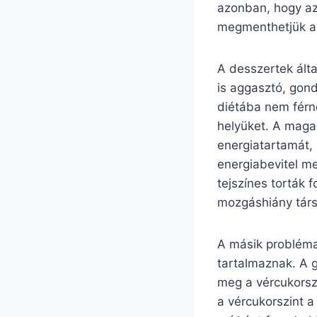
azonban, hogy az
megmenthetjük a 
A desszertek ált
is aggasztó, gon
diétába nem férn
helyüket. A magas
energiatartamát, 
energiabevitel me
tejszínes torták 
mozgáshiány társ
A másik probléma
tartalmaznak. A 
meg a vércukorszi
a vércukorszint 