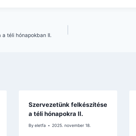
a téli hónapokban II.
Szervezetünk felkészítése
a téli hónapokra II.
By
eletfa
2025. november 18.