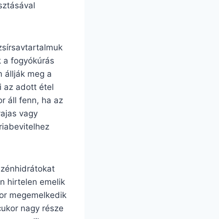
sztásával
zsírsavtartalmuk
k a fogyókúrás
 állják meg a
 az adott étel
r áll fenn, ha az
vajas vagy
riabevitelhez
szénhidrátokat
n hirtelen emelik
ikor megemelkedik
cukor nagy része