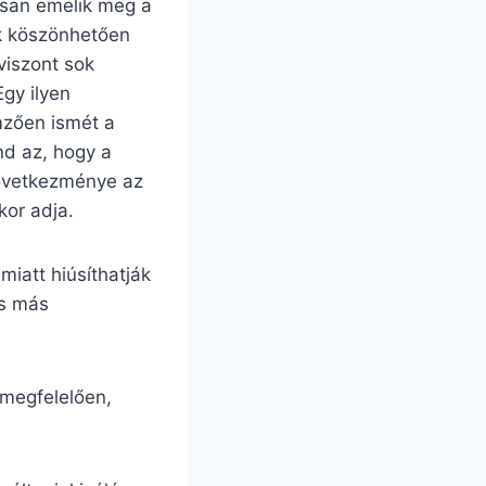
rsan emelik meg a
ek köszönhetően
viszont sok
Egy ilyen
mzően ismét a
nd az, hogy a
következménye az
kor adja.
miatt hiúsíthatják
és más
 megfelelően,