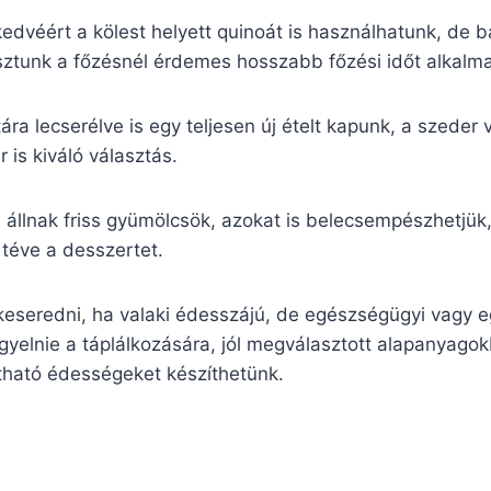
edvéért a kölest helyett quinoát is használhatunk, de b
sztunk a főzésnél érdemes hosszabb főzési időt alkalma
tára lecserélve is egy teljesen új ételt kapunk, a szeder 
 is kiváló választás.
 állnak friss gyümölcsök, azokat is belecsempészhetjük
éve a desszertet.
lkeseredni, ha valaki édesszájú, de egészségügyi vagy 
igyelnie a táplálkozására, jól megválasztott alapanyagok
ható édességeket készíthetünk.