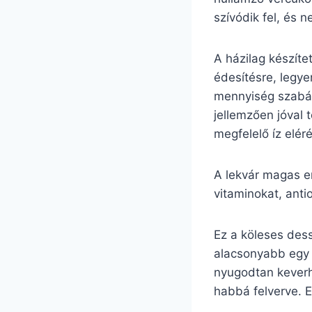
szívódik fel, és 
A házilag készíte
édesítésre, legy
mennyiség szabál
jellemzően jóval 
megfelelő íz elér
A lekvár magas e
vitaminokat, ant
Ez a köleses des
alacsonyabb egy 
nyugodtan keverhe
habbá felverve. E