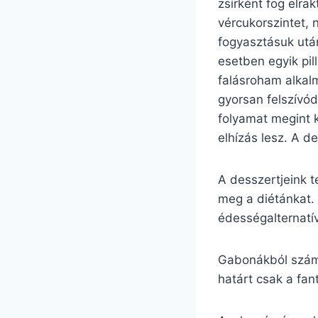
zsírként fog elra
vércukorszintet, 
fogyasztásuk utá
esetben egyik pil
falásroham alkal
gyorsan felszívó
folyamat megint 
elhízás lesz. A d
A desszertjeink t
meg a diétánkat.
édességalternatí
Gabonákból számt
határt csak a fan