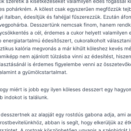
k szeretik a kisétkezéseket valamilyen édes fogással kiv
ses pohárkrém. A kölest csak egyszerűen megfőzzük tej
i italban, édesítjük és fahéjjal fűszerezzük. Ezután áfo
vegpohárba. Desszertünk nemcsak finom, hanem rendkív
lycsökkentés a cél, érdemes a cukor helyett valamilyen
 energiatartalmú édesítőszert, cukoralkoholt választan
ztikus kalória megvonás a már kihűlt köleshez kevés mé
iképp nem ajánlott túlzásba vinni az édesítést, hiszen
lasztásánál is érdemes figyelembe venni az összetevőke
alamint a gyümölcstartalmat.
gy miért is jobb egy ilyen köleses desszert egy hagyo
 indokot is találunk.
 desszertnek az alapját egy rostdús gabona adja, ami a
 rostbevitelünkhöz, abban is segít, hogy elkerüljük az é
rszintet. A rostnak köszönhetően ugyanis a szénhidrát