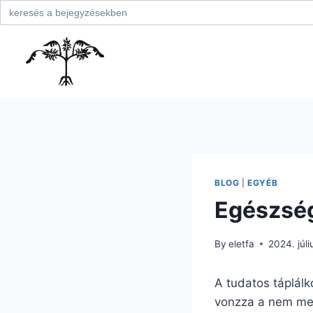
Search
for:
Skip
to
content
BLOG
|
EGYÉB
Egészsé
By
eletfa
2024. júli
A tudatos táplál
vonzza a nem meg