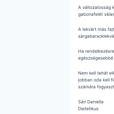
A változatosság k
gabonafelét vála
A lekvárt más faj
sárgabaracklekvár
Ha rendelkezésre
egészségesebbé t
Nem kell tehát e
jobban oda kell f
számára fogyaszt
Sári Daniella
Dietetikus