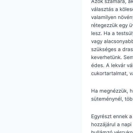
Azok számára, aki
választás a köle
valamilyen növény
rétegezzük egy ü
lesz. Ha a testsú
vagy alacsonyabb
szükséges a dras
keverhetünk. Semm
édes. A lekvár vá
cukortartalmat, v
Ha megnézzük, ho
süteménynél, több
Egyrészt ennek a
hozzájárul a napi
hullámzó vércuko