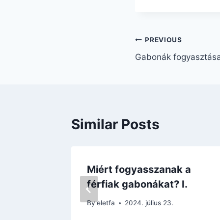
Bejegyzés
PREVIOUS
Gabonák fogyasztása 
navigáció
Similar Posts
Miért fogyasszanak a
férfiak gabonákat? I.
By
eletfa
2024. július 23.