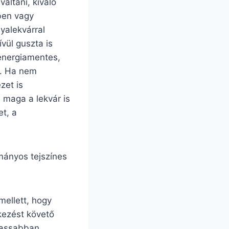
áltani, kiváló
ben vagy
nyalekvárral
ül guszta is
 energiamentes,
i. Ha nem
zet is
 maga a lekvár is
t, a
mányos tejszínes
mellett, hogy
tkezést követő
 lassabban