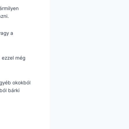
ármilyen
zni.
vagy a
, ezzel még
egyéb okokból
ból bárki