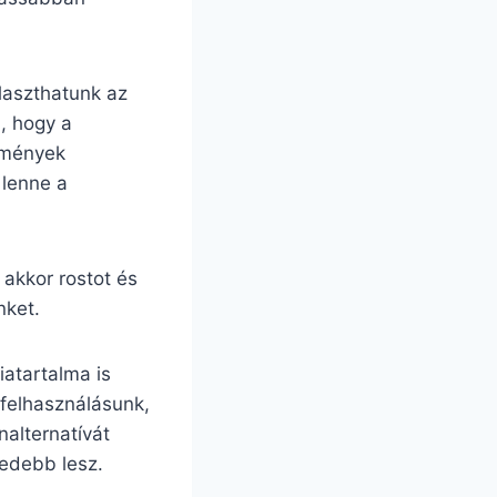
álaszthatunk az
, hogy a
emények
 lenne a
akkor rostot és
nket.
iatartalma is
felhasználásunk,
nalternatívát
yedebb lesz.