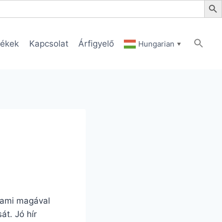
ékek
Kapcsolat
Árfigyelő
Hungarian
▼
, ami magával
t. Jó hír