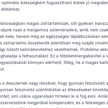
 optimális édességként fogyasztható ételek jó megvála
diétánkat.
alánosságban magas zsírtartalmúak, sőt gyakran transz
doljunk csak a margarinos süteményekre, amik nem csa
ek bele, hanem még az egészséges táplálkozásban sem
 zsírtartalmú összetevők jelentősen meg tudják növelni
így túlzott kalóriabevitelhez vezethetnek. Probléma akko
ghaladja a felhasználást. Ez a többletenergiabevitel a 
fogyasztásánál könnyen elérhető, főleg, ha a magas kaló
ul.
 a desszertek nagy részével, hogy gyorsan felszívódó 
gyorsan felszívódó szénhidrátok az étkezéseket követőe
ntet, ami utána ugyanolyan hirtelen le is fog esni. Am
a szervezetünk megpróbál kompenzálni, és a felesleges 