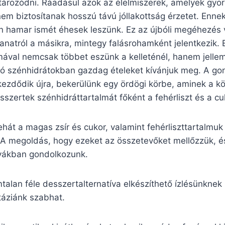
ktározódni. Ráadásul azok az élelmiszerek, amelyek gyo
nem biztosítanak hosszú távú jóllakottság érzetet. Enn
n hamar ismét éhesek leszünk. Ez az újbóli megéhezés 
lanatról a másikra, mintegy falásrohamként jelentkezik. 
mával nemcsak többet eszünk a kelleténél, hanem jelle
dó szénhidrátokban gazdag ételeket kívánjuk meg. A go
kezdődik újra, bekerülünk egy ördögi körbe, aminek a 
esszertek szénhidráttartalmát főként a fehérliszt és a cu
ehát a magas zsír és cukor, valamint fehérliszttartalmuk 
 A megoldás, hogy ezeket az összetevőket mellőzzük, 
vákban gondolkozunk.
alan féle desszertalternatíva elkészíthető ízlésünknek
táziánk szabhat.