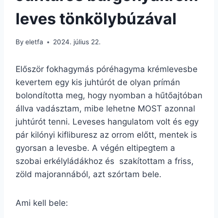
leves tönkölybúzával
By
eletfa
2024. július 22.
Először fokhagymás póréhagyma krémlevesbe
kevertem egy kis juhtúrót de olyan prímán
bolondította meg, hogy nyomban a hűtőajtóban
állva vadásztam, mibe lehetne MOST azonnal
juhtúrót tenni. Leveses hangulatom volt és egy
pár kilónyi kifliburesz az orrom előtt, mentek is
gyorsan a levesbe. A végén eltipegtem a
szobai erkélyládákhoz és szakítottam a friss,
zöld majorannából, azt szórtam bele.
Ami kell bele: