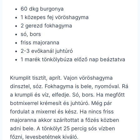
60 dkg burgonya
1 közepes fej vöröshagyma
2 gerezd fokhagyma
só, bors
friss majoranna
2-3 evőkanál juhtúró
1 marék tönkölybúza előző nap beáztatva
Krumplit tisztít, aprít. Vajon vöröshagyma
dinsztel, sóz. Fokhagyma is bele, nyomóval. Rá
a krumpli és víz, elfedje. Só, bors. Ha megfőtt
botmixerrel krémesít és juhtúró. Még pár
fordulat a mixerrel és kész. Ha nincs friss
majoranna akkor szárítottat a főzés közben
adni bele. A tönkölyt 25 percig sós vízben
főzni, levesbetétnek kiváló.