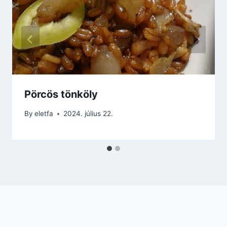
Pörcös tönköly
By
eletfa
2024. július 22.