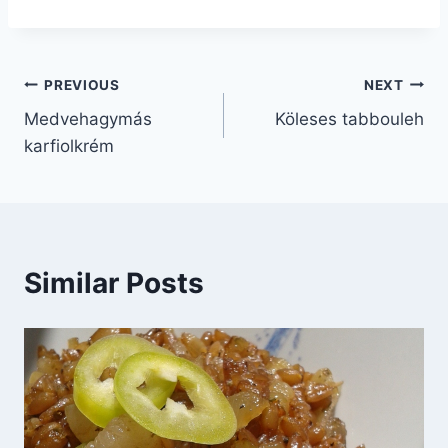
Bejegyzés
PREVIOUS
NEXT
Medvehagymás
Köleses tabbouleh
navigáció
karfiolkrém
Similar Posts